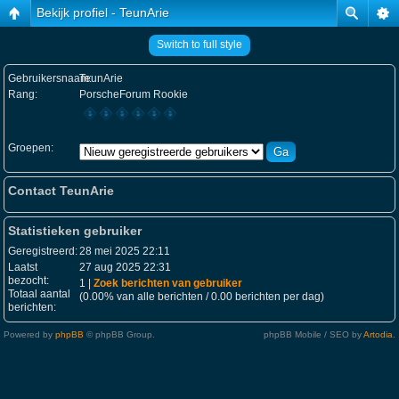
Bekijk profiel - TeunArie
Switch to full style
Gebruikersnaam:
TeunArie
Rang:
PorscheForum Rookie
Groepen:
Contact TeunArie
Statistieken gebruiker
Geregistreerd:
28 mei 2025 22:11
Laatst
27 aug 2025 22:31
bezocht:
1 |
Zoek berichten van gebruiker
Totaal aantal
(0.00% van alle berichten / 0.00 berichten per dag)
berichten:
Powered by
phpBB
© phpBB Group.
phpBB Mobile / SEO by
Artodia
.