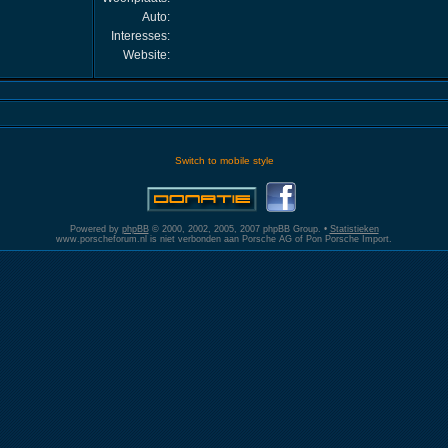
Auto:
Interesses:
Website:
Switch to mobile style
Powered by
phpBB
© 2000, 2002, 2005, 2007 phpBB Group. •
Statistieken
www.porscheforum.nl is niet verbonden aan Porsche AG of Pon Porsche Import.