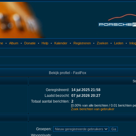
me
•
Album
•
Donatie
•
Help
•
Kalender
•
Registreren
•
Zoeken
•
Leden
•
Inlo
Bekijk profiel - FastFox
St
Geregistreerd:
14 jul 2025 21:58
Laatst bezocht:
07 jul 2026 20:27
Totaal aantal berichten:
2
[0.00% van alle berichten / 0.01 berichten p
Zoek berichten van gebruiker
Groepen:
Woonplaats: