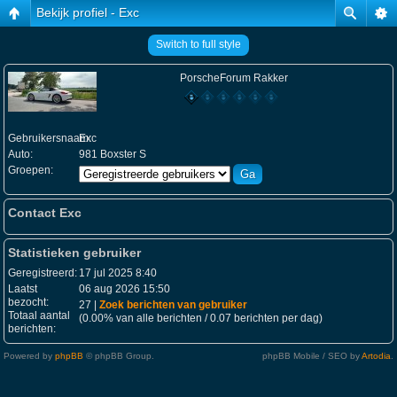
Bekijk profiel - Exc
Switch to full style
PorscheForum Rakker
Gebruikersnaam:
Exc
Auto:
981 Boxster S
Groepen:
Contact Exc
Statistieken gebruiker
Geregistreerd:
17 jul 2025 8:40
Laatst
06 aug 2026 15:50
bezocht:
27 |
Zoek berichten van gebruiker
Totaal aantal
(0.00% van alle berichten / 0.07 berichten per dag)
berichten:
Powered by
phpBB
© phpBB Group.
phpBB Mobile / SEO by
Artodia
.