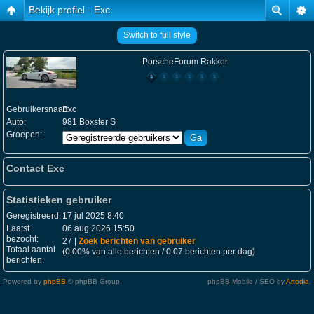
Bekijk profiel - Exc
Switch to full style
PorscheForum Rakker
Gebruikersnaam:
Exc
Auto:
981 Boxster S
Groepen:
Contact Exc
Statistieken gebruiker
Geregistreerd:
17 jul 2025 8:40
Laatst
06 aug 2026 15:50
bezocht:
27 |
Zoek berichten van gebruiker
Totaal aantal
(0.00% van alle berichten / 0.07 berichten per dag)
berichten:
Powered by
phpBB
© phpBB Group.
phpBB Mobile / SEO by
Artodia
.