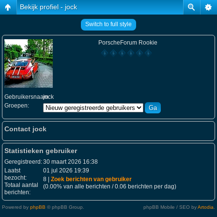
Bekijk profiel - jock
Switch to full style
PorscheForum Rookie
Gebruikersnaam:
jock
Groepen:
Contact jock
Statistieken gebruiker
Geregistreerd:
30 maart 2026 16:38
Laatst
01 jul 2026 19:39
bezocht:
8 |
Zoek berichten van gebruiker
Totaal aantal
(0.00% van alle berichten / 0.06 berichten per dag)
berichten:
Powered by
phpBB
© phpBB Group.
phpBB Mobile / SEO by
Artodia
.