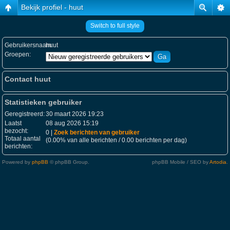
Bekijk profiel - huut
Switch to full style
Gebruikersnaam:
huut
Groepen:
Contact huut
Statistieken gebruiker
Geregistreerd:
30 maart 2026 19:23
Laatst
08 aug 2026 15:19
bezocht:
0 |
Zoek berichten van gebruiker
Totaal aantal
(0.00% van alle berichten / 0.00 berichten per dag)
berichten:
Powered by
phpBB
© phpBB Group.
phpBB Mobile / SEO by
Artodia
.