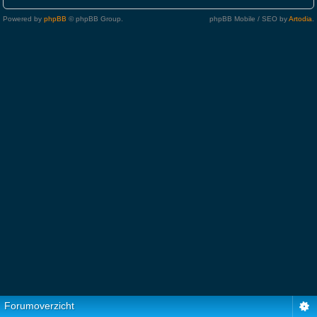
Powered by
phpBB
© phpBB Group.
phpBB Mobile / SEO by
Artodia
.
Forumoverzicht