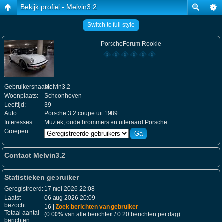
Bekijk profiel - Melvin3.2
Switch to full style
PorscheForum Rookie
Gebruikersnaam:
Melvin3.2
Woonplaats:
Schoonhoven
Leeftijd:
39
Auto:
Porsche 3.2 coupe uit 1989
Interesses:
Muziek, oude brommers en uiteraard Porsche
Groepen:
Contact Melvin3.2
Statistieken gebruiker
Geregistreerd:
17 mei 2026 22:08
Laatst
06 aug 2026 20:09
bezocht:
16 |
Zoek berichten van gebruiker
Totaal aantal
(0.00% van alle berichten / 0.20 berichten per dag)
berichten: