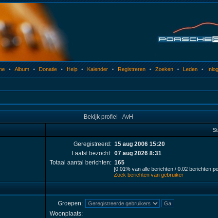
me
•
Album
•
Donatie
•
Help
•
Kalender
•
Registreren
•
Zoeken
•
Leden
•
Inlo
Bekijk profiel - AvH
St
Geregistreerd:
15 aug 2006 15:20
Laatst bezocht:
07 aug 2026 8:31
Totaal aantal berichten:
165
[0.01% van alle berichten / 0.02 berichten p
Zoek berichten van gebruiker
Groepen:
Woonplaats: