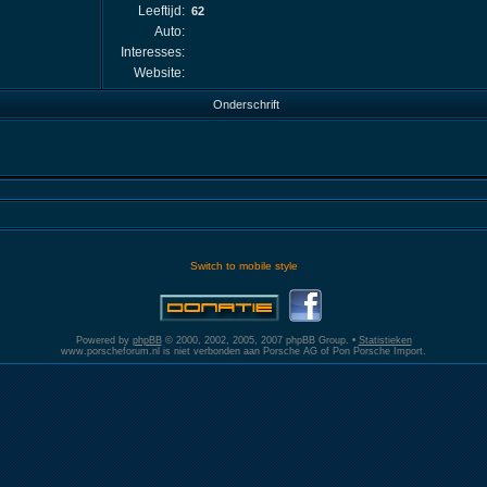
Leeftijd:
62
Auto:
Interesses:
Website:
Onderschrift
Switch to mobile style
Powered by
phpBB
© 2000, 2002, 2005, 2007 phpBB Group. •
Statistieken
www.porscheforum.nl is niet verbonden aan Porsche AG of Pon Porsche Import.