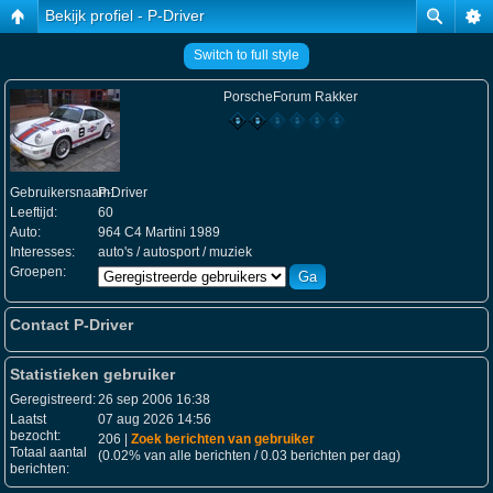
Bekijk profiel - P-Driver
Switch to full style
PorscheForum Rakker
Gebruikersnaam:
P-Driver
Leeftijd:
60
Auto:
964 C4 Martini 1989
Interesses:
auto's / autosport / muziek
Groepen:
Contact P-Driver
Statistieken gebruiker
Geregistreerd:
26 sep 2006 16:38
Laatst
07 aug 2026 14:56
bezocht:
206 |
Zoek berichten van gebruiker
Totaal aantal
(0.02% van alle berichten / 0.03 berichten per dag)
berichten: