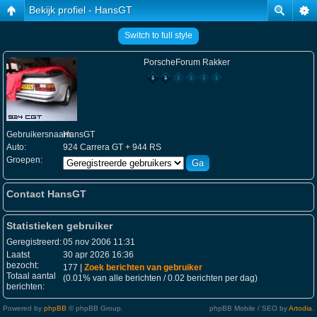
Bekijk profiel - HansGT
Switch to full style
PorscheForum Rakker
Gebruikersnaam:
HansGT
Auto:
924 Carrera GT + 944 RS
Groepen:
Contact HansGT
Statistieken gebruiker
Geregistreerd:
05 nov 2006 11:31
Laatst
30 apr 2026 16:36
bezocht:
177 |
Zoek berichten van gebruiker
Totaal aantal
(0.01% van alle berichten / 0.02 berichten per dag)
berichten:
Powered by
phpBB
© phpBB Group.
phpBB Mobile / SEO by
Artodia
.