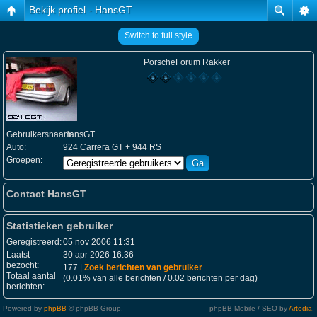
Bekijk profiel - HansGT
Switch to full style
PorscheForum Rakker
Gebruikersnaam:
HansGT
Auto:
924 Carrera GT + 944 RS
Groepen:
Contact HansGT
Statistieken gebruiker
Geregistreerd:
05 nov 2006 11:31
Laatst
30 apr 2026 16:36
bezocht:
177 |
Zoek berichten van gebruiker
Totaal aantal
(0.01% van alle berichten / 0.02 berichten per dag)
berichten:
Powered by
phpBB
© phpBB Group.
phpBB Mobile / SEO by
Artodia
.