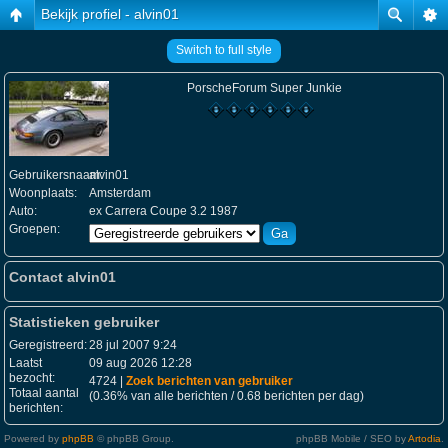
Bekijk profiel - alvin01
Switch to full style
PorscheForum Super Junkie
Gebruikersnaam:
alvin01
Woonplaats:
Amsterdam
Auto:
ex Carrera Coupe 3.2 1987
Groepen:
Contact alvin01
Statistieken gebruiker
Geregistreerd:
28 jul 2007 9:24
Laatst
09 aug 2026 12:28
bezocht:
4724 |
Zoek berichten van gebruiker
Totaal aantal
(0.36% van alle berichten / 0.68 berichten per dag)
berichten:
Powered by
phpBB
© phpBB Group.
phpBB Mobile / SEO by
Artodia
.