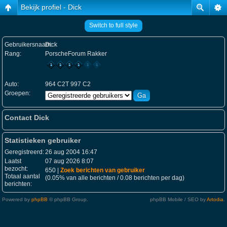
Bekijk profiel - Dick
Switch to full style
Gebruikersnaam:
Dick
Rang:
PorscheForum Rakker
Auto:
964 C2T 997 C2
Groepen:
Contact Dick
Statistieken gebruiker
Geregistreerd:
26 aug 2004 16:47
Laatst
07 aug 2026 8:07
bezocht:
650 |
Zoek berichten van gebruiker
Totaal aantal
(0.05% van alle berichten / 0.08 berichten per dag)
berichten:
Powered by
phpBB
© phpBB Group.
phpBB Mobile / SEO by
Artodia
.