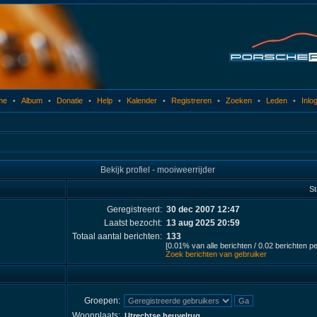
me
•
Album
•
Donatie
•
Help
•
Kalender
•
Registreren
•
Zoeken
•
Leden
•
Inlo
Bekijk profiel - mooiweerrijder
St
Geregistreerd:
30 dec 2007 12:47
Laatst bezocht:
13 aug 2025 20:59
Totaal aantal berichten:
133
[0.01% van alle berichten / 0.02 berichten p
Zoek berichten van gebruiker
Groepen:
Woonplaats:
Utrechtse heuvelrug