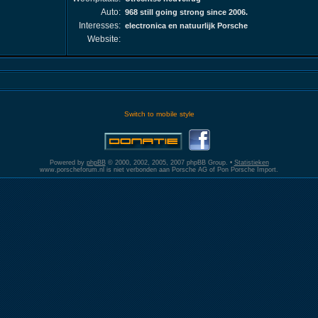
Auto:
968 still going strong since 2006.
Interesses:
electronica en natuurlijk Porsche
Website:
Switch to mobile style
Powered by
phpBB
© 2000, 2002, 2005, 2007 phpBB Group. •
Statistieken
www.porscheforum.nl is niet verbonden aan Porsche AG of Pon Porsche Import.