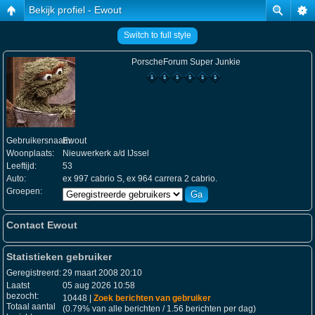
Bekijk profiel - Ewout
Switch to full style
PorscheForum Super Junkie
Gebruikersnaam:
Ewout
Woonplaats:
Nieuwerkerk a/d IJssel
Leeftijd:
53
Auto:
ex 997 cabrio S, ex 964 carrera 2 cabrio.
Groepen:
Contact Ewout
Statistieken gebruiker
Geregistreerd:
29 maart 2008 20:10
Laatst
05 aug 2026 10:58
bezocht:
10448 |
Zoek berichten van gebruiker
Totaal aantal
(0.79% van alle berichten / 1.56 berichten per dag)