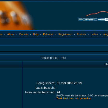
me
•
Album
•
Donatie
•
Help
•
Kalender
•
Registreren
•
Zoeken
•
Leden
•
Inlo
Bekijk profiel - msk
St
Geregistreerd:
01 mei 2008 20:19
Laatst bezocht:
-
Totaal aantal berichten:
24
[0.00% van alle berichten / 0.00 berichten p
Zoek berichten van gebruiker