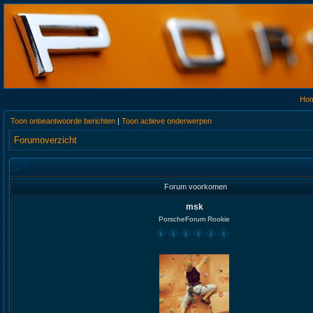
Ho
Toon onbeantwoorde berichten
|
Toon actieve onderwerpen
Forumoverzicht
Forum voorkomen
msk
PorscheForum Rookie