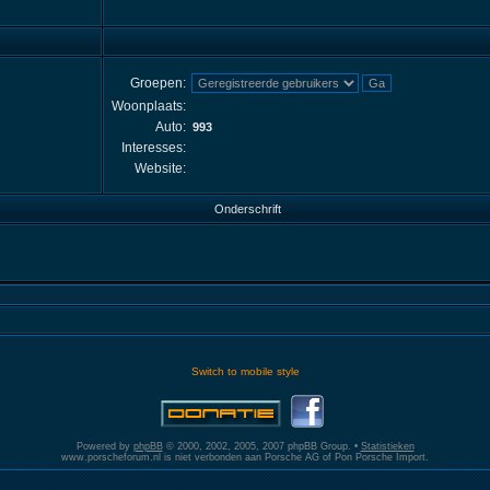
Groepen:
Woonplaats:
Auto:
993
Interesses:
Website:
Onderschrift
Switch to mobile style
Powered by
phpBB
© 2000, 2002, 2005, 2007 phpBB Group. •
Statistieken
www.porscheforum.nl is niet verbonden aan Porsche AG of Pon Porsche Import.