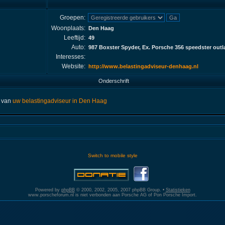
Groepen:
Woonplaats:
Den Haag
Leeftijd:
49
Auto:
987 Boxster Spyder, Ex. Porsche 356 speedster outl
Interesses:
Website:
http://www.belastingadviseur-denhaag.nl
Onderschrift
e van
uw belastingadviseur in Den Haag
Switch to mobile style
Powered by
phpBB
© 2000, 2002, 2005, 2007 phpBB Group. •
Statistieken
www.porscheforum.nl is niet verbonden aan Porsche AG of Pon Porsche Import.