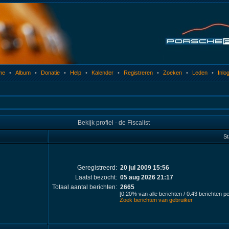
me
•
Album
•
Donatie
•
Help
•
Kalender
•
Registreren
•
Zoeken
•
Leden
•
Inlo
Bekijk profiel - de Fiscalist
St
Geregistreerd:
20 jul 2009 15:56
Laatst bezocht:
05 aug 2026 21:17
Totaal aantal berichten:
2665
[0.20% van alle berichten / 0.43 berichten p
Zoek berichten van gebruiker