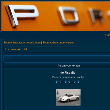
Ho
Toon onbeantwoorde berichten
|
Toon actieve onderwerpen
Forumoverzicht
Forum voorkomen
de Fiscalist
PorscheForum Super Junkie