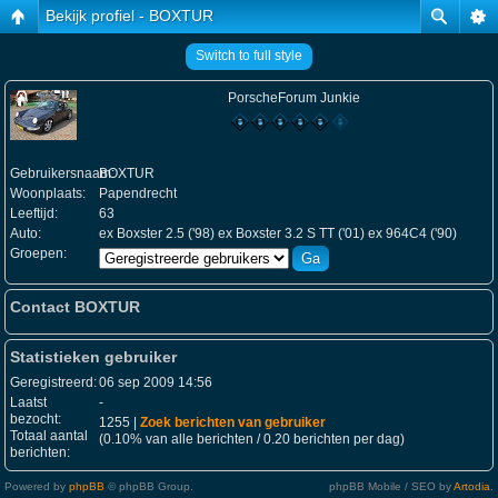
Bekijk profiel - BOXTUR
Switch to full style
PorscheForum Junkie
Gebruikersnaam:
BOXTUR
Woonplaats:
Papendrecht
Leeftijd:
63
Auto:
ex Boxster 2.5 ('98) ex Boxster 3.2 S TT ('01) ex 964C4 ('90)
Groepen:
Contact BOXTUR
Statistieken gebruiker
Geregistreerd:
06 sep 2009 14:56
Laatst
-
bezocht:
1255 |
Zoek berichten van gebruiker
Totaal aantal
(0.10% van alle berichten / 0.20 berichten per dag)
berichten:
Powered by
phpBB
© phpBB Group.
phpBB Mobile / SEO by
Artodia
.