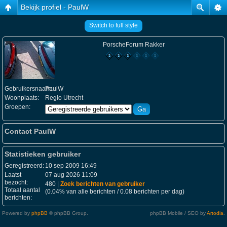
Bekijk profiel - PaulW
Switch to full style
PorscheForum Rakker
Gebruikersnaam:
PaulW
Woonplaats:
Regio Utrecht
Groepen:
Contact PaulW
Statistieken gebruiker
Geregistreerd:
10 sep 2009 16:49
Laatst
07 aug 2026 11:09
bezocht:
480 |
Zoek berichten van gebruiker
Totaal aantal
(0.04% van alle berichten / 0.08 berichten per dag)
berichten:
Powered by
phpBB
© phpBB Group.
phpBB Mobile / SEO by
Artodia
.