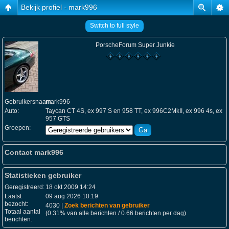
Bekijk profiel - mark996
Switch to full style
PorscheForum Super Junkie
Gebruikersnaam:
mark996
Auto:
Taycan CT 4S, ex 997 S en 958 TT, ex 996C2MkII, ex 996 4s, ex
957 GTS
Groepen:
Contact mark996
Statistieken gebruiker
Geregistreerd:
18 okt 2009 14:24
Laatst
09 aug 2026 10:19
bezocht:
4030 |
Zoek berichten van gebruiker
Totaal aantal
(0.31% van alle berichten / 0.66 berichten per dag)
berichten: