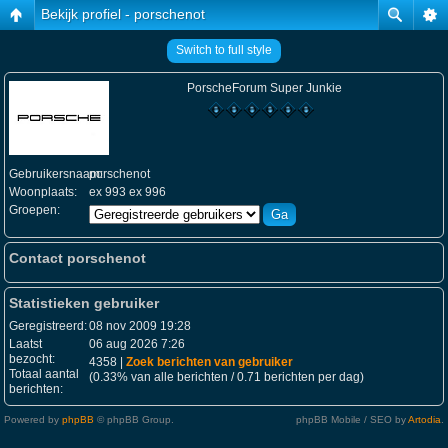
Bekijk profiel - porschenot
Switch to full style
PorscheForum Super Junkie
Gebruikersnaam:
porschenot
Woonplaats:
ex 993 ex 996
Groepen:
Contact porschenot
Statistieken gebruiker
Geregistreerd:
08 nov 2009 19:28
Laatst
06 aug 2026 7:26
bezocht:
4358 |
Zoek berichten van gebruiker
Totaal aantal
(0.33% van alle berichten / 0.71 berichten per dag)
berichten:
Powered by
phpBB
© phpBB Group.
phpBB Mobile / SEO by
Artodia
.