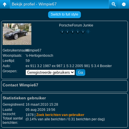
Bekijk profiel - Wimpie67
Switch to full style
PorscheForum Junkie
Gebruikersnaam:
Wimpie67
Woonplaats:
's-Hertogenbosch
Leeftijd:
59
Auto:
ex 911 3.2 1987 ex 987.1 S 3.2 2005 981 S 3.4 Boxster
Groepen:
Contact Wimpie67
Statistieken gebruiker
Geregistreerd:
16 maart 2010 15:28
Laatst
05 aug 2026 19:56
bezocht:
1878 |
Zoek berichten van gebruiker
Totaal aantal
(0.14% van alle berichten / 0.31 berichten per dag)
berichten: