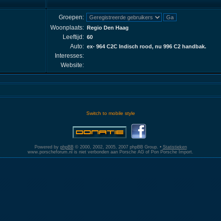
Groepen:
Woonplaats:
Regio Den Haag
Leeftijd:
60
Auto:
ex- 964 C2C Indisch rood, nu 996 C2 handbak.
Interesses:
Website:
Switch to mobile style
Powered by
phpBB
© 2000, 2002, 2005, 2007 phpBB Group. •
Statistieken
www.porscheforum.nl is niet verbonden aan Porsche AG of Pon Porsche Import.