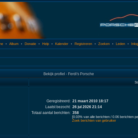
me
•
Album
•
Donatie
•
Help
•
Kalender
•
Registreren
•
Zoeken
•
Leden
•
Inlo
Bekijk profiel - Ferdi's Porsche
St
Geregistreerd:
21 maart 2010 18:17
Laatst bezocht:
26 jul 2026 21:14
Totaal aantal berichten:
358
[0.03% van alle berichten / 0.06 berichten p
Zoek berichten van gebruiker