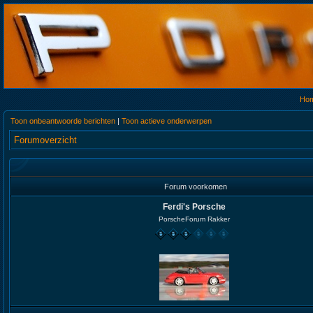
Ho
Toon onbeantwoorde berichten
|
Toon actieve onderwerpen
Forumoverzicht
Forum voorkomen
Ferdi's Porsche
PorscheForum Rakker