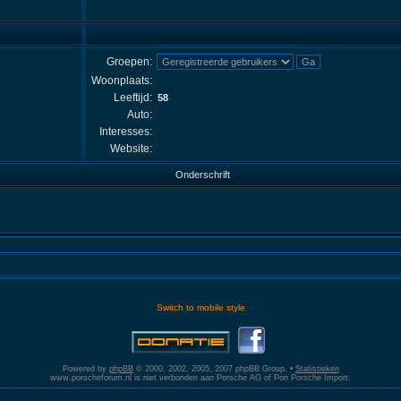
Groepen:
Woonplaats:
Leeftijd:
58
Auto:
Interesses:
Website:
Onderschrift
Switch to mobile style
Powered by
phpBB
© 2000, 2002, 2005, 2007 phpBB Group. •
Statistieken
www.porscheforum.nl is niet verbonden aan Porsche AG of Pon Porsche Import.