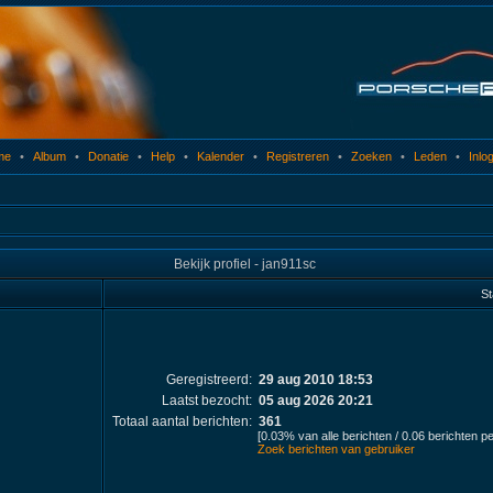
me
•
Album
•
Donatie
•
Help
•
Kalender
•
Registreren
•
Zoeken
•
Leden
•
Inlo
Bekijk profiel - jan911sc
St
Geregistreerd:
29 aug 2010 18:53
Laatst bezocht:
05 aug 2026 20:21
Totaal aantal berichten:
361
[0.03% van alle berichten / 0.06 berichten p
Zoek berichten van gebruiker