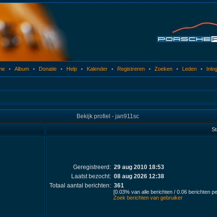
me
•
Album
•
Donatie
•
Help
•
Kalender
•
Registreren
•
Zoeken
•
Leden
•
Inlo
Bekijk profiel - jan911sc
St
Geregistreerd:
29 aug 2010 18:53
Laatst bezocht:
08 aug 2026 12:38
Totaal aantal berichten:
361
[0.03% van alle berichten / 0.06 berichten p
Zoek berichten van gebruiker