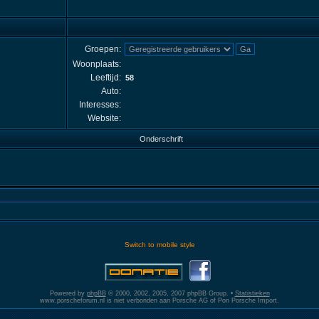
Groepen:
Woonplaats:
Leeftijd:
58
Auto:
Interesses:
Website:
Onderschrift
Switch to mobile style
Powered by
phpBB
© 2000, 2002, 2005, 2007 phpBB Group. •
Statistieken
www.porscheforum.nl is niet verbonden aan Porsche AG of Pon Porsche Import.