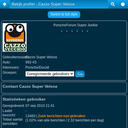
Bekijk profiel - Cazzo Super Veloce
Switch to full style
PorscheForum Super Junkie
Gebruikersnaam:
Cazzo Super Veloce
Auto:
993 4S
Interesses:
Porsche/Ducati
Groepen:
Contact Cazzo Super Veloce
Statistieken gebruiker
Geregistreerd:
07 sep 2010 21:41
Laatst
-
bezocht:
13460 |
Zoek berichten van gebruiker
Totaal aantal
(1.02% van alle berichten / 2.32 berichten per dag)
berichten: