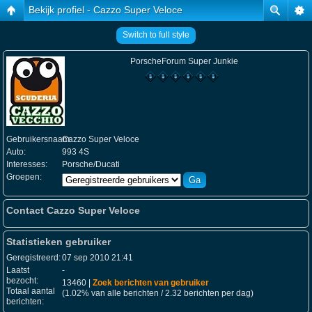
Bekijk profiel - Cazzo Super Veloce
Switch to full style
PorscheForum Super Junkie
Gebruikersnaam:
Cazzo Super Veloce
Auto:
993 4S
Interesses:
Porsche/Ducati
Groepen:
Contact Cazzo Super Veloce
Statistieken gebruiker
Geregistreerd:
07 sep 2010 21:41
Laatst
-
bezocht:
13460 |
Zoek berichten van gebruiker
Totaal aantal
(1.02% van alle berichten / 2.32 berichten per dag)
berichten: