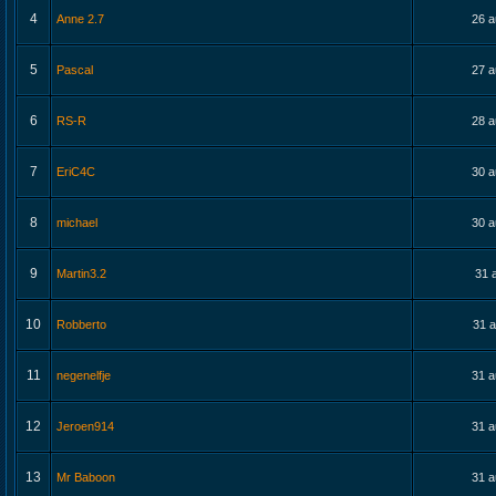
4
Anne 2.7
26 a
5
Pascal
27 a
6
RS-R
28 a
7
EriC4C
30 a
8
michael
30 a
9
Martin3.2
31 
10
Robberto
31 a
11
negenelfje
31 a
12
Jeroen914
31 a
13
Mr Baboon
31 a