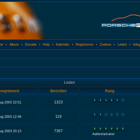
me
•
Album
•
Donatie
•
Help
•
Kalender
•
Registreren
•
Zoeken
•
Leden
•
Inlo
Leden
registreerd
Berichten
Rang
1323
ug 2003 22:51
119
ug 2003 12:49
7367
ug 2003 20:13