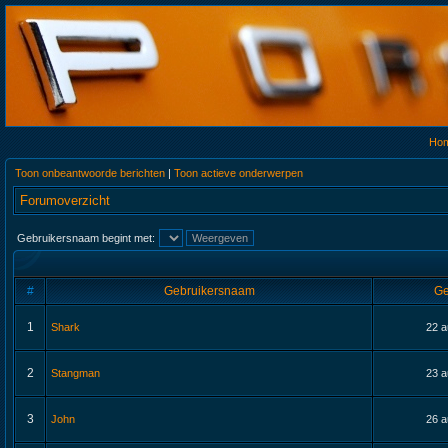
Ho
Toon onbeantwoorde berichten
|
Toon actieve onderwerpen
Forumoverzicht
Gebruikersnaam begint met:
#
Gebruikersnaam
Ge
1
Shark
22 a
2
Stangman
23 a
3
John
26 a