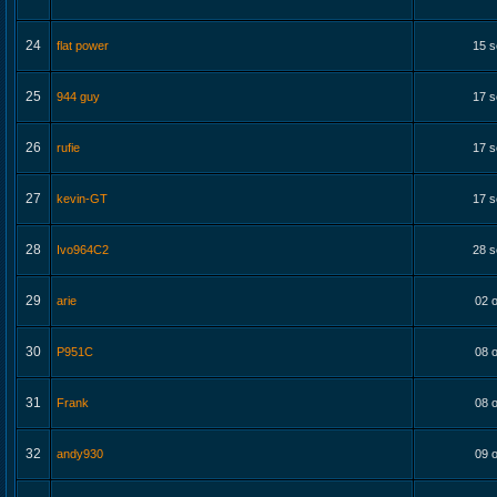
24
flat power
15 s
25
944 guy
17 s
26
rufie
17 s
27
kevin-GT
17 s
28
Ivo964C2
28 s
29
arie
02 o
30
P951C
08 o
31
Frank
08 o
32
andy930
09 o