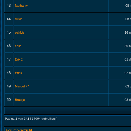
43
fastharry
08 
44
dirkie
08 
45
pakkie
16 n
46
calle
30 n
47
ErikE
01 d
48
Erick
02 d
49
Marcel 77
03 
50
Bruutje
03 d
Pagina
1
van
342
[ 17064 gebruikers ]
Forumoverzicht