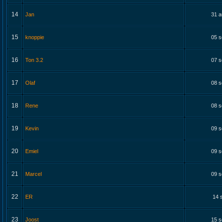
14
Jan
31 a
15
knoppie
05 s
16
Ton 3.2
07 s
17
Olaf
08 s
18
Rene
08 s
19
Kevin
09 s
20
Emiel
09 s
21
Marcel
09 s
22
ER
14 
23
Joost
15 s