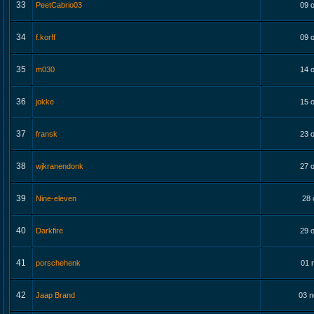
33
PeetCabrio03
09 o
34
f.korff
09 o
35
m030
14 o
36
jokke
15 o
37
fransk
23 o
38
wjkranendonk
27 o
39
Nine-eleven
28 
40
Darkfire
29 o
41
porschehenk
01 
42
Jaap Brand
03 n