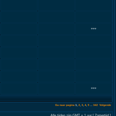
Ga naar pagina
1
,
2
,
3
,
4
,
5
...
342
Volgende
Alle tijden zijn GMT + 1 uur [ Zomertijd ]