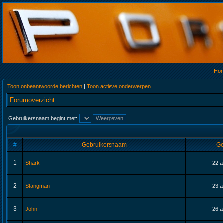
Ho
Toon onbeantwoorde berichten
|
Toon actieve onderwerpen
Forumoverzicht
Gebruikersnaam begint met:
#
Gebruikersnaam
Ge
1
Shark
22 a
2
Stangman
23 a
3
John
26 a