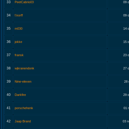
33
PeetCabrio03
09 o
34
f.korff
09 o
35
m030
14 o
36
jokke
15 o
37
fransk
23 o
38
wjkranendonk
27 o
39
Nine-eleven
28 
40
Darkfire
29 o
41
porschehenk
01 
42
Jaap Brand
03 n