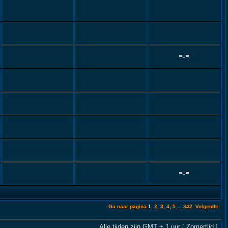
Ga naar pagina
1
,
2
,
3
,
4
,
5
...
342
Volgende
Alle tijden zijn GMT + 1 uur [ Zomertijd ]