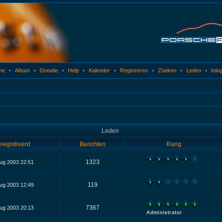
me
•
Album
•
Donatie
•
Help
•
Kalender
•
Registreren
•
Zoeken
•
Leden
•
Inlo
Leden
registreerd
Berichten
Rang
1323
ug 2003 22:51
119
ug 2003 12:49
7367
ug 2003 20:13