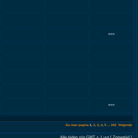
Ga naar pagina
1
,
2
,
3
,
4
,
5
...
342
Volgende
Alle tijden zijn GMT + 1 uur [ Zomertijd ]