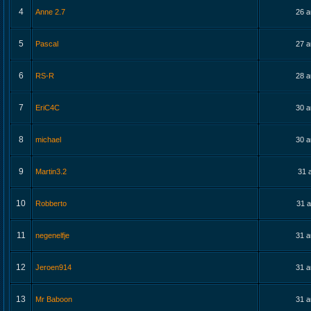
4
Anne 2.7
26 a
5
Pascal
27 a
6
RS-R
28 a
7
EriC4C
30 a
8
michael
30 a
9
Martin3.2
31 
10
Robberto
31 a
11
negenelfje
31 a
12
Jeroen914
31 a
13
Mr Baboon
31 a