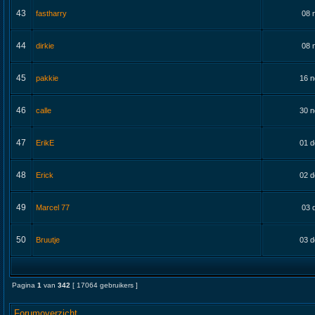
43
fastharry
08 
44
dirkie
08 
45
pakkie
16 n
46
calle
30 n
47
ErikE
01 d
48
Erick
02 d
49
Marcel 77
03 
50
Bruutje
03 d
Pagina
1
van
342
[ 17064 gebruikers ]
Forumoverzicht