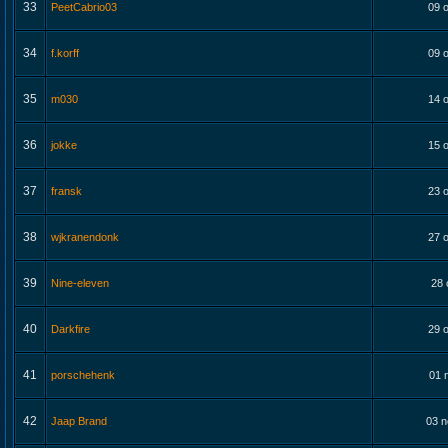
33
PeetCabrio03
09 o
34
f.korff
09 o
35
m030
14 o
36
jokke
15 o
37
fransk
23 o
38
wjkranendonk
27 o
39
Nine-eleven
28 
40
Darkfire
29 o
41
porschehenk
01 
42
Jaap Brand
03 n