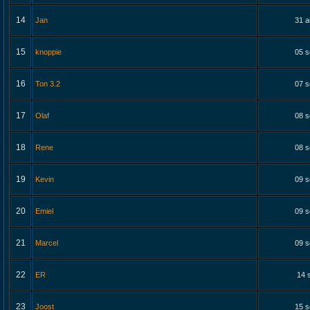
14
Jan
31 a
15
knoppie
05 s
16
Ton 3.2
07 s
17
Olaf
08 s
18
Rene
08 s
19
Kevin
09 s
20
Emiel
09 s
21
Marcel
09 s
22
ER
14 
23
Joost
15 s