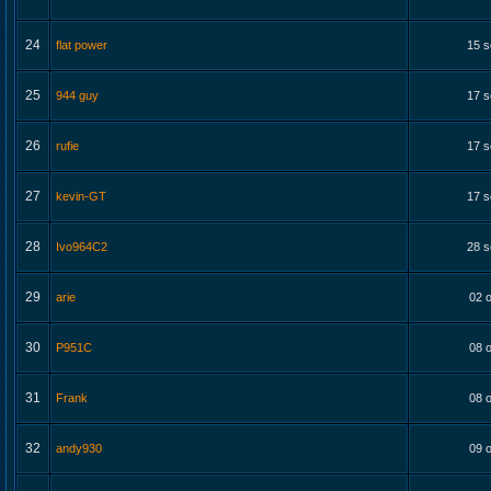
24
flat power
15 s
25
944 guy
17 s
26
rufie
17 s
27
kevin-GT
17 s
28
Ivo964C2
28 s
29
arie
02 o
30
P951C
08 o
31
Frank
08 o
32
andy930
09 o