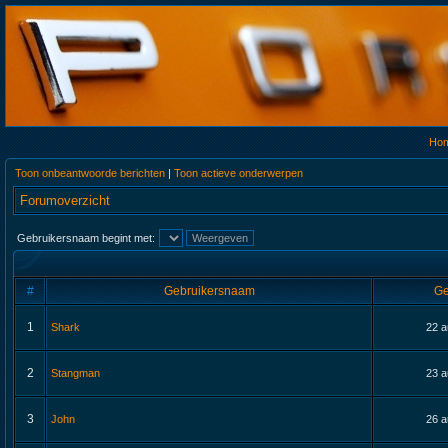
Ho
Toon onbeantwoorde berichten
|
Toon actieve onderwerpen
Forumoverzicht
Gebruikersnaam begint met:
#
Gebruikersnaam
Ge
1
Shark
22 a
2
Stangman
23 a
3
John
26 a