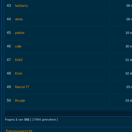
43
fastharry
08 
44
dirkie
08 
45
pakkie
16 n
46
calle
30 n
47
ErikE
01 d
48
Erick
02 d
49
Marcel 77
03 
50
Bruutje
03 d
Pagina
1
van
342
[ 17064 gebruikers ]
Forumoverzicht