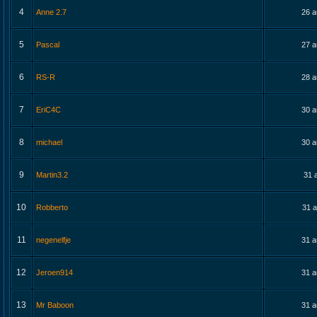
4
Anne 2.7
26 a
5
Pascal
27 a
6
RS-R
28 a
7
EriC4C
30 a
8
michael
30 a
9
Martin3.2
31 
10
Robberto
31 a
11
negenelfje
31 a
12
Jeroen914
31 a
13
Mr Baboon
31 a