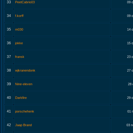
33
PeetCabrio03
09 o
34
f.korff
09 o
35
m030
14 o
36
jokke
15 o
37
fransk
23 o
38
wjkranendonk
27 o
39
Nine-eleven
28 
40
Darkfire
29 o
41
porschehenk
01 
42
Jaap Brand
03 n