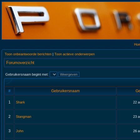
Ho
Toon onbeantwoorde berichten
|
Toon actieve onderwerpen
Forumoverzicht
Gebruikersnaam begint met:
#
Gebruikersnaam
Ge
1
Shark
22 a
2
Stangman
23 a
3
John
26 a