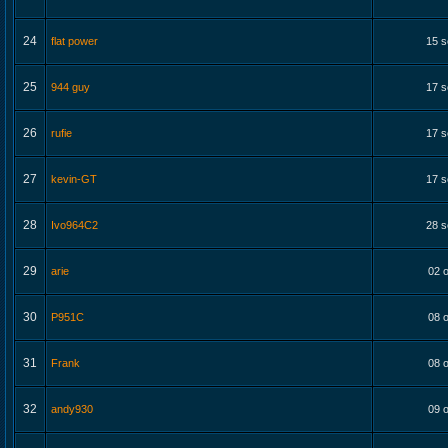
24
flat power
15 s
25
944 guy
17 s
26
rufie
17 s
27
kevin-GT
17 s
28
Ivo964C2
28 s
29
arie
02 o
30
P951C
08 o
31
Frank
08 o
32
andy930
09 o