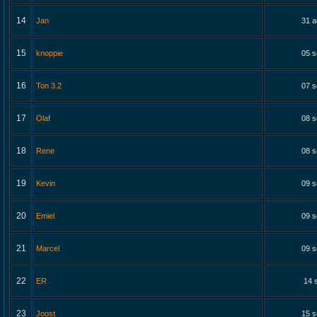
14
Jan
31 a
15
knoppie
05 s
16
Ton 3.2
07 s
17
Olaf
08 s
18
Rene
08 s
19
Kevin
09 s
20
Emiel
09 s
21
Marcel
09 s
22
ER
14 
23
Joost
15 s