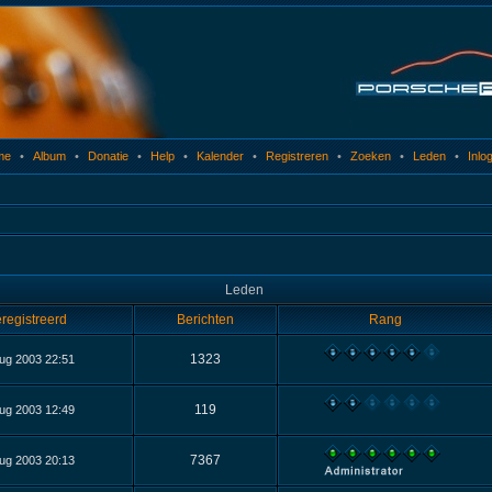
me
•
Album
•
Donatie
•
Help
•
Kalender
•
Registreren
•
Zoeken
•
Leden
•
Inlo
Leden
registreerd
Berichten
Rang
1323
ug 2003 22:51
119
ug 2003 12:49
7367
ug 2003 20:13