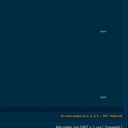
Ga naar pagina
1
,
2
,
3
,
4
,
5
...
342
Volgende
Alle tijden zijn GMT + 1 uur [ Zomertijd ]