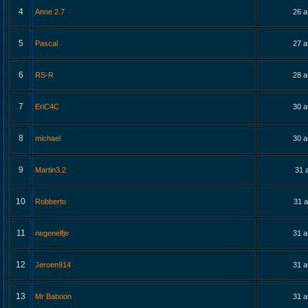
4
Anne 2.7
26 a
5
Pascal
27 a
6
RS-R
28 a
7
EriC4C
30 a
8
michael
30 a
9
Martin3.2
31 
10
Robberto
31 a
11
negenelfje
31 a
12
Jeroen914
31 a
13
Mr Baboon
31 a