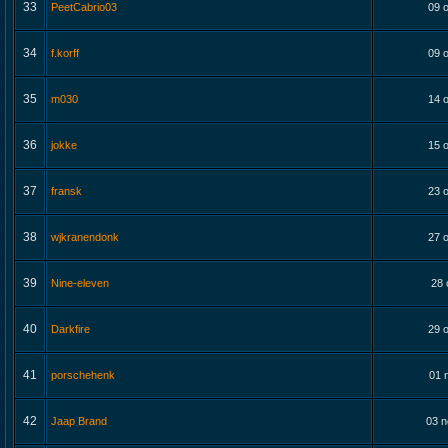
33
PeetCabrio03
09 o
34
f.korff
09 o
35
m030
14 o
36
jokke
15 o
37
fransk
23 o
38
wjkranendonk
27 o
39
Nine-eleven
28 
40
Darkfire
29 o
41
porschehenk
01 
42
Jaap Brand
03 n