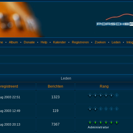
me
•
Album
•
Donatie
•
Help
•
Kalender
•
Registreren
•
Zoeken
•
Leden
•
Inlo
Leden
registreerd
Berichten
Rang
1323
ug 2003 22:51
119
ug 2003 12:49
7367
ug 2003 20:13