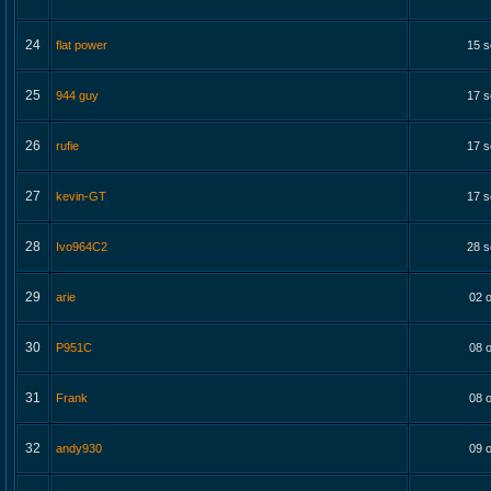
24
flat power
15 s
25
944 guy
17 s
26
rufie
17 s
27
kevin-GT
17 s
28
Ivo964C2
28 s
29
arie
02 o
30
P951C
08 o
31
Frank
08 o
32
andy930
09 o