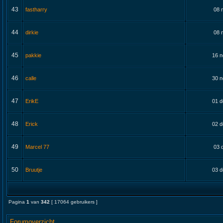
43
fastharry
08 
44
dirkie
08 
45
pakkie
16 n
46
calle
30 n
47
ErikE
01 d
48
Erick
02 d
49
Marcel 77
03 
50
Bruutje
03 d
Pagina
1
van
342
[ 17064 gebruikers ]
Forumoverzicht