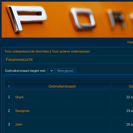
Ho
Toon onbeantwoorde berichten
|
Toon actieve onderwerpen
Forumoverzicht
Gebruikersnaam begint met:
#
Gebruikersnaam
Ge
1
Shark
22 a
2
Stangman
23 a
3
John
26 a