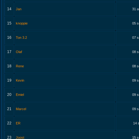
14
Jan
31 a
15
knoppie
05 s
16
Ton 3.2
07 s
17
Olaf
08 s
18
Rene
08 s
19
Kevin
09 s
20
Emiel
09 s
21
Marcel
09 s
22
ER
14 
23
Joost
15 s