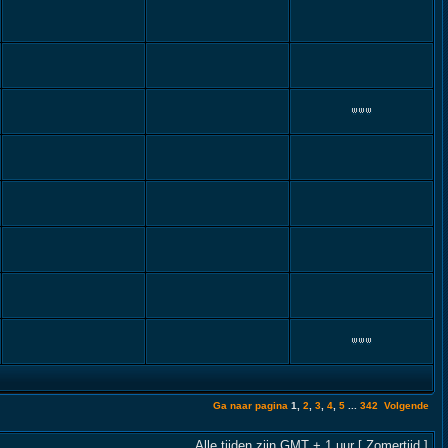
Ga naar pagina
1
,
2
,
3
,
4
,
5
...
342
Volgende
Alle tijden zijn GMT + 1 uur [ Zomertijd ]