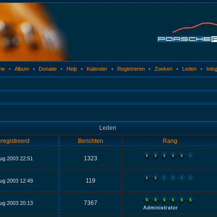
me
•
Album
•
Donatie
•
Help
•
Kalender
•
Registreren
•
Zoeken
•
Leden
•
Inlo
Leden
registreerd
Berichten
Rang
1323
ug 2003 22:51
119
ug 2003 12:49
7367
ug 2003 20:13