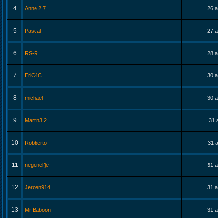
4
Anne 2.7
26 a
5
Pascal
27 a
6
RS-R
28 a
7
EriC4C
30 a
8
michael
30 a
9
Martin3.2
31 
10
Robberto
31 a
11
negenelfje
31 a
12
Jeroen914
31 a
13
Mr Baboon
31 a