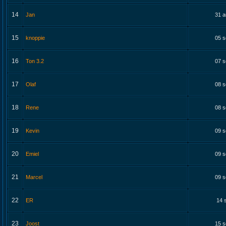
14
Jan
31 a
15
knoppie
05 s
16
Ton 3.2
07 s
17
Olaf
08 s
18
Rene
08 s
19
Kevin
09 s
20
Emiel
09 s
21
Marcel
09 s
22
ER
14 
23
Joost
15 s