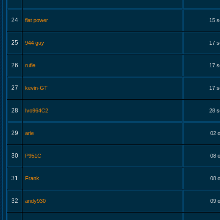
24
flat power
15 s
25
944 guy
17 s
26
rufie
17 s
27
kevin-GT
17 s
28
Ivo964C2
28 s
29
arie
02 o
30
P951C
08 o
31
Frank
08 o
32
andy930
09 o