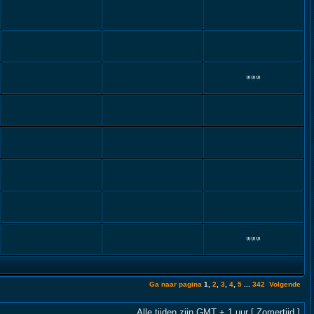
Ga naar pagina
1
,
2
,
3
,
4
,
5
...
342
Volgende
Alle tijden zijn GMT + 1 uur [ Zomertijd ]