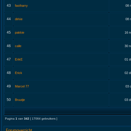
43
fastharry
08 
44
dirkie
08 
45
pakkie
16 n
46
calle
30 n
47
ErikE
01 d
48
Erick
02 d
49
Marcel 77
03 
50
Bruutje
03 d
Pagina
1
van
342
[ 17064 gebruikers ]
Forumoverzicht