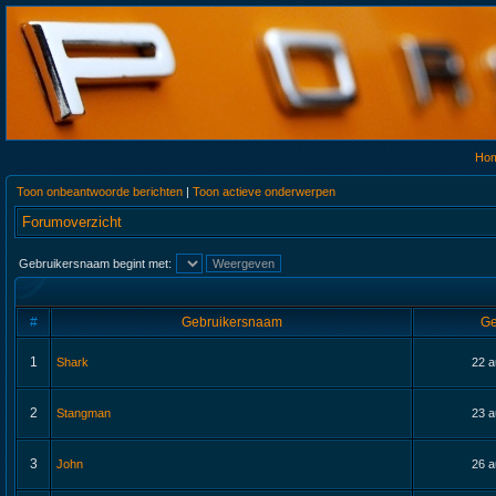
Ho
Toon onbeantwoorde berichten
|
Toon actieve onderwerpen
Forumoverzicht
Gebruikersnaam begint met:
#
Gebruikersnaam
Ge
1
Shark
22 a
2
Stangman
23 a
3
John
26 a