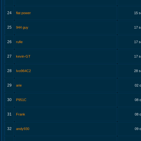
24
flat power
15 s
25
944 guy
17 s
26
rufie
17 s
27
kevin-GT
17 s
28
Ivo964C2
28 s
29
arie
02 o
30
P951C
08 o
31
Frank
08 o
32
andy930
09 o