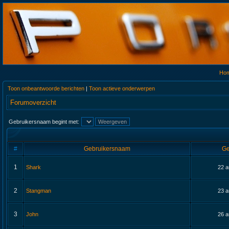
Ho
Toon onbeantwoorde berichten
|
Toon actieve onderwerpen
Forumoverzicht
Gebruikersnaam begint met:
#
Gebruikersnaam
Ge
1
Shark
22 a
2
Stangman
23 a
3
John
26 a