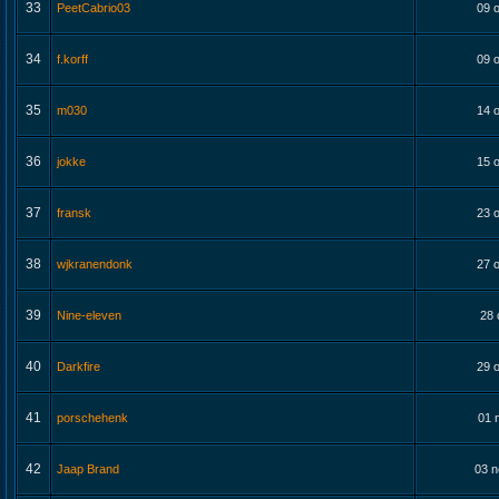
33
PeetCabrio03
09 o
34
f.korff
09 o
35
m030
14 o
36
jokke
15 o
37
fransk
23 o
38
wjkranendonk
27 o
39
Nine-eleven
28 
40
Darkfire
29 o
41
porschehenk
01 
42
Jaap Brand
03 n