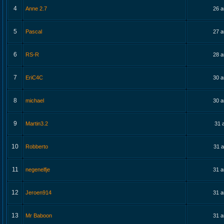
4
Anne 2.7
26 a
5
Pascal
27 a
6
RS-R
28 a
7
EriC4C
30 a
8
michael
30 a
9
Martin3.2
31 
10
Robberto
31 a
11
negenelfje
31 a
12
Jeroen914
31 a
13
Mr Baboon
31 a