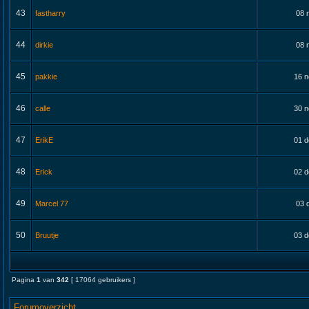
43
fastharry
08 
44
dirkie
08 
45
pakkie
16 n
46
calle
30 n
47
ErikE
01 d
48
Erick
02 d
49
Marcel 77
03 
50
Bruutje
03 d
Pagina
1
van
342
[ 17064 gebruikers ]
Forumoverzicht