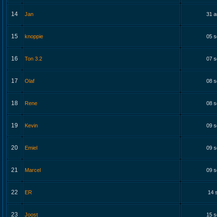
14
Jan
31 a
15
knoppie
05 s
16
Ton 3.2
07 s
17
Olaf
08 s
18
Rene
08 s
19
Kevin
09 s
20
Emiel
09 s
21
Marcel
09 s
22
ER
14 
23
Joost
15 s