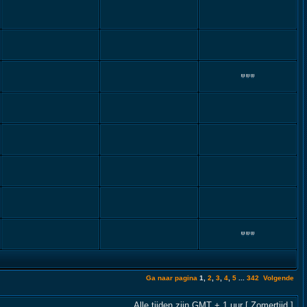
Ga naar pagina
1
,
2
,
3
,
4
,
5
...
342
Volgende
Alle tijden zijn GMT + 1 uur [ Zomertijd ]