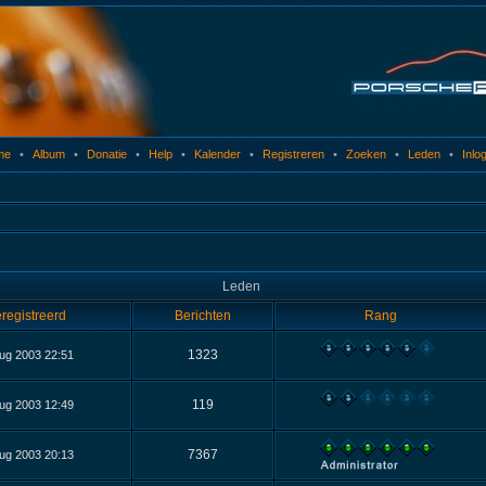
me
•
Album
•
Donatie
•
Help
•
Kalender
•
Registreren
•
Zoeken
•
Leden
•
Inlo
Leden
registreerd
Berichten
Rang
1323
ug 2003 22:51
119
ug 2003 12:49
7367
ug 2003 20:13