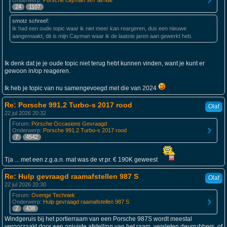
Onderwerp:
Porsche cayman 987 airride
24
1107
smotz schreef:
Ik had een oude topic waar ik niet meer kan reargeren, dus een nieuwe
aangemaakt, dit is mijn Cayman waar ik de laatste jaren aan gewerkt heb.
Ik denk dat je je oude topic niet terug hebt kunnen vinden, want je kunt er
gewoon in/op reageren.
Ik heb je topic van nu samengevoegd met die van 2024
Re: Porsche 991.2 Turbo-s 2017 rood
Olaf
22 jul 2026 20:32
Forum:
Porsche Occasions Gevraagd
Onderwerp:
Porsche 991.2 Turbo-s 2017 rood
7
4542
Tja ... met een z.g.a.n. mat was de vr.pr. € 190K geweest
Re: Hulp gevraagd raamafstellen 987 S
Olaf
22 jul 2026 20:30
Forum:
Overige Techniek
Onderwerp:
Hulp gevraagd raamafstellen 987 S
2
438
Windgeruis bij het portierraam van een Porsche 987S wordt meestal
veroorzaakt door een onjuiste afstelling van het raam, versleten deurrubbers, of