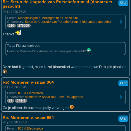
Re: Steun de Upgrade van Porscheforum.nl (donateurs
Olaf
gezocht)
29 jul 2026 16:21
Forum:
Mededelingen & Meningen m.b.t. deze site
Onderwerp:
Steun de Upgrade van Porscheforum.nl (donateurs gezocht)
210
275059
Thanks
Targa Floriaan schreef:
Heeft de Donatie-Dick al een nieuw hoogtepunt bereikt?
Deze had ik gemist, maar ik zal binnenkort weer een nieuwe Dick-pic plaatsen
Re: Monteren v-snaar 964
Olaf
28 jul 2026 22:34
Forum:
ICE & Electronica
Onderwerp:
Monteren v-snaar 964 - evt. RS Upgrade.
35
27445
Ga je alleen de bovenste pully vervangen
Re: Monteren v-snaar 964
Olaf
28 jul 2026 19:18
Forum:
ICE & Electronica