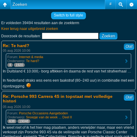
Zoeken
#
Switch to full style
Er voldeden 39494 resultaten aan de zoekterm
Keer terug naar uitgebreid zoeken
Doorzoek de resultaten:
Re: Te hard?
Olaf
05 aug 2026 10:06
Forum:
Internet & media
Onderwerp:
Te hard?
4
1920
In Duitsland € 10.000,- borg aftikken én daarna de rest van het strafverhaal …
In Nederland straks wss eens een taakstraf (80–240 uur) in combinatie met een
rijontzegging.
Re: Porsche 993 Carrera 4S in topstaat met volledige
Olaf
histori
05 aug 2026 10:00
Forum:
Porsche Occasions Aangeboden
Onderwerp:
Snoepje van de week ... Deel II
638
19048
Ik weet niet of ik het hier mag plaatsen, anders verwijder maar, maar een vriend
verkoopt zijn Porsche 993 4S via de veilingsite van Porsche Classic Center
Gelderland, namelijk The Collectables. Porsche is in perfecte staat zoals ook te