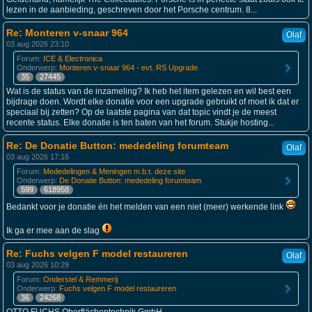
lezen in de aanbieding, geschreven door het Porsche centrum. 8...
Re: Monteren v-snaar 964
Olaf
03 aug 2026 23:10
Forum:
ICE & Electronica
Onderwerp:
Monteren v-snaar 964 - evt. RS Upgrade.
35
27445
Wat is de status van de inzameling? Ik heb het item gelezen en wil best een
bijdrage doen. Wordt elke donatie voor een upgrade gebruikt of moet ik dat er
speciaal bij zetten? Op de laatste pagina van dat topic vindt je de meest
recente status. Elke donatie is ten baten van het forum. Stukje hosting...
Re: De Donatie Button: mededeling forumteam
Olaf
03 aug 2026 17:16
Forum:
Mededelingen & Meningen m.b.t. deze site
Onderwerp:
De Donatie Button: mededeling forumteam
599
618958
Bedankt voor je donatie én het melden van een niet (meer) werkende link
Ik ga er mee aan de slag
Re: Fuchs velgen F model restaureren
Olaf
03 aug 2026 10:29
Forum:
Onderstel & Remmerij
Onderwerp:
Fuchs velgen F model restaureren
36
24268