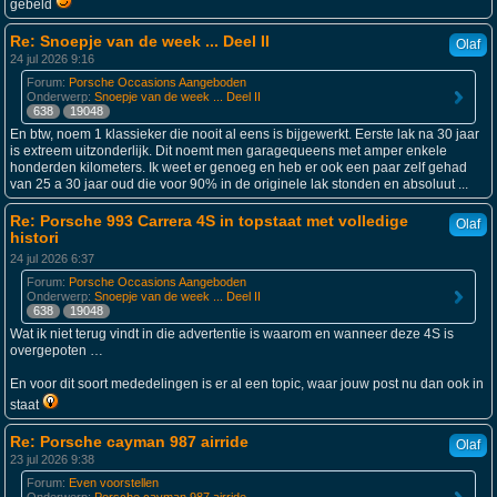
gebeld
Re: Snoepje van de week ... Deel II
Olaf
24 jul 2026 9:16
Forum:
Porsche Occasions Aangeboden
Onderwerp:
Snoepje van de week ... Deel II
638
19048
En btw, noem 1 klassieker die nooit al eens is bijgewerkt. Eerste lak na 30 jaar
is extreem uitzonderlijk. Dit noemt men garagequeens met amper enkele
honderden kilometers. Ik weet er genoeg en heb er ook een paar zelf gehad
van 25 a 30 jaar oud die voor 90% in de originele lak stonden en absoluut ...
Re: Porsche 993 Carrera 4S in topstaat met volledige
Olaf
histori
24 jul 2026 6:37
Forum:
Porsche Occasions Aangeboden
Onderwerp:
Snoepje van de week ... Deel II
638
19048
Wat ik niet terug vindt in die advertentie is waarom en wanneer deze 4S is
overgepoten …
En voor dit soort mededelingen is er al een topic, waar jouw post nu dan ook in
staat
Re: Porsche cayman 987 airride
Olaf
23 jul 2026 9:38
Forum:
Even voorstellen