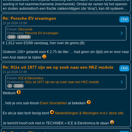
speling in het raammechanisme (mechaniek). Omdat de ramen bij het openen
en sluiten automatisch een fractie zakken/stijgen (de 'drop'), kan dit systeem ...
Re: Porsche EV ervaringen
Olaf
22 jul 2026 12:58
Forum:
Discussie
Onderwerp:
Porsche EV ervaringen
216
129659
€ 1,812 voor E5/98 vandaag, hier over de grens.(B)
Gisteren 100+ getankt voor € 2,75 de liter … had geen zin (tijd) om er voor naar
een Aral station te rijden
Re: 911s uit 1977 zijn we op zoek naar een HKZ module
Olaf
21 jul 2026 17:49
Forum:
ICE & Electronica
Onderwerp:
911s uit 1977 zijn we op zoek naar een HKZ module
1
2159
Welkom
.. heb je ons sub-forum
Even Voorstellen
al bekeken
En als je dan toch bezig bent
Mededelingen & Meningen m.b.t. deze site.
Je bericht hoort ook niet in TECHNIEK » ICE & Electronica te staan