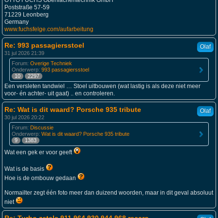
OTTO FUCHS Oberflächentechnik GmbH
Poststraße 57-59
71229 Leonberg
Germany
www.fuchsfelge.com/aufarbeitung
Re: 993 passagiersstoel
Olaf
31 jul 2026 21:39
Forum:
Overige Techniek
Onderwerp:
993 passagiersstoel
10
2297
Een versleten tandwiel … Stoel uitbouwen (wat lastig is als deze niet meer
voor- én achter- uit gaat) .. en controleren.
Re: Wat is dit waard? Porsche 935 tribute
Olaf
30 jul 2026 20:22
Forum:
Discussie
Onderwerp:
Wat is dit waard? Porsche 935 tribute
9
1383
Wat een gek er voor geeft
Wat is de basis
Hoe is de ombouw gedaan
Normailter zegt één foto meer dan duizend woorden, maar in dit geval absoluut
niet