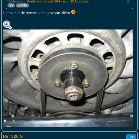
Onderwerp:
Monteren v-snaar 964 - evt. RS Upgrade.
35
27445
Hier zie je de sensor toch gewoon zitten
Re: 928 S
Olaf