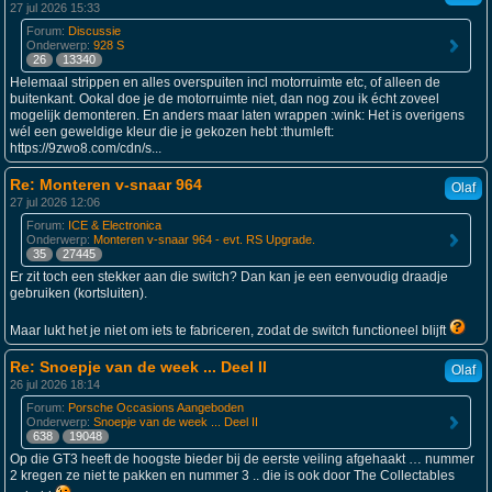
27 jul 2026 15:33
Forum:
Discussie
Onderwerp:
928 S
26
13340
Helemaal strippen en alles overspuiten incl motorruimte etc, of alleen de
buitenkant. Ookal doe je de motorruimte niet, dan nog zou ik écht zoveel
mogelijk demonteren. En anders maar laten wrappen :wink: Het is overigens
wél een geweldige kleur die je gekozen hebt :thumleft:
https://9zwo8.com/cdn/s...
Re: Monteren v-snaar 964
Olaf
27 jul 2026 12:06
Forum:
ICE & Electronica
Onderwerp:
Monteren v-snaar 964 - evt. RS Upgrade.
35
27445
Er zit toch een stekker aan die switch? Dan kan je een eenvoudig draadje
gebruiken (kortsluiten).
Maar lukt het je niet om iets te fabriceren, zodat de switch functioneel blijft
Re: Snoepje van de week ... Deel II
Olaf
26 jul 2026 18:14
Forum:
Porsche Occasions Aangeboden
Onderwerp:
Snoepje van de week ... Deel II
638
19048
Op die GT3 heeft de hoogste bieder bij de eerste veiling afgehaakt … nummer
2 kregen ze niet te pakken en nummer 3 .. die is ook door The Collectables