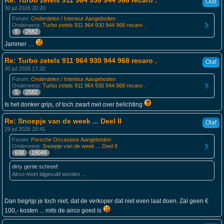
Re: Turbo zetels 911 964 930 944 968 recaro .
Olaf
30 jul 2026 20:20
Forum:
Onderdelen / Interieur Aangeboden
Onderwerp:
Turbo zetels 911 964 930 944 968 recaro .
5
2582
Jammer …
Re: Turbo zetels 911 964 930 944 968 recaro .
Olaf
30 jul 2026 17:32
Forum:
Onderdelen / Interieur Aangeboden
Onderwerp:
Turbo zetels 911 964 930 944 968 recaro .
5
2582
Is het donker grijs, of toch zwart met over belichting
Re: Snoepje van de week ... Deel II
Olaf
29 jul 2026 20:41
Forum:
Porsche Occasions Aangeboden
Onderwerp:
Snoepje van de week ... Deel II
638
19048
dirty gertie schreef:
Airco moet bijgevuld worden ...
Dan begrijp je toch niet, dat de verkoper dat niet even laat doen. Zal geen €
100,- kosten ... mits de airco goed is