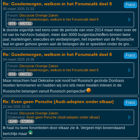
Re: Goedemorgen, welkom in het Forumcafė deel 8
Franz
05 maart 2025 21:33
Forum:
Discussie Overige Zaken
Onderwerp:
Goedemorgen, welkom in het Forumcafė deel 8
974
490731
Ik doelde eigenlijk niet eens over de periode van voor 2014 maar meer over de
rol van bv het Azov bataljon, meer dan 3000 burgerslachtoffers binnen twee
jaar, martelingen, executies en verdwijningen, het inperken van de Russische
taal en geen gehoor geven aan de belangen die er speelden onder de gro...
Re: Goedemorgen, welkom in het Forumcafė deel 8
Franz
04 maart 2025 18:38
Forum:
Discussie Overige Zaken
Onderwerp:
Goedemorgen, welkom in het Forumcafė deel 8
974
490731
Maar misschien had Oekraïne ook nooit het Russisch gezinde Donbass
moeten terroriseren en hadden wij ons iets meer moeten inleven in de
Russische belangen vanuit Russisch perspectief
Re: Even geen Porsche (Audi-adepten onder elkaar)
Franz
22 feb 2025 15:30
Forum:
Discussie Overige Zaken
Onderwerp:
Even geen Porsche (Audi-adepten onder elkaar)
1149
372834
Ik haal nu twee forumleden door elkaar zie ik. Vergeet mijn bovenstaand
berichtje maar