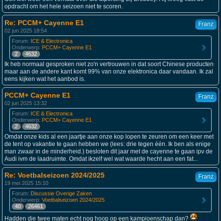
opdracht om het hele seizoen niet te scoren.
Re: PCCM+ Cayenne E1
Franz
02 jun 2025 18:54
Forum:
ICE & Electronica
Onderwerp:
PCCM+ Cayenne E1
2
4632
Ik heb normaal gesproken niet zo'n vertrouwen in dat soort Chinese producten
maar aan de andere kant komt 99% van onze elektronica daar vandaan. Ik zal
eens kijken wat het aanbod is.
PCCM+ Cayenne E1
Franz
02 jun 2025 13:32
Forum:
ICE & Electronica
Onderwerp:
PCCM+ Cayenne E1
2
4632
Omdat onze kids al een jaartje aan onze kop lopen te zeuren om een keer met
de tent op vakantie te gaan hebben we (lees: drie tegen één. Ik ben als enige
man zwaar in de minderheid.) besloten dit jaar met de cayenne te gaan ipv de
Audi ivm de laadruimte. Omdat ikzelf wel wat waarde hecht aan een fat...
Re: Voetbalseizoen 2024/2025
Franz
19 mei 2025 15:10
Forum:
Discussie Overige Zaken
Onderwerp:
Voetbalseizoen 2024/2025
40
26461
Hadden die twee maten echt nog hoop op een kampioenschap dan?