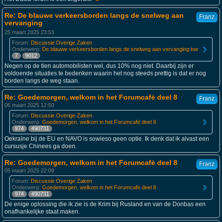
Re: De blauwe verkeersborden langs de snelweg aan
Franz
vervanging
25 maart 2025 23:53
Forum:
Discussie Overige Zaken
Onderwerp:
De blauwe verkeersborden langs de snelweg aan vervanging toe
7
9012
Negen op de tien automobilisten wel, dus 10% nog niet. Daarbij zijn er
voldoende situaties te bedenken waarin het nog steeds prettig is dat er nog
borden langs de weg staan.
Re: Goedemorgen, welkom in het Forumcafė deel 8
Franz
06 maart 2025 12:50
Forum:
Discussie Overige Zaken
Onderwerp:
Goedemorgen, welkom in het Forumcafė deel 8
974
490731
Oekraïne bij de EU en NAVO is sowieso geen optie. Ik denk dat ik alvast een
cursusje Chinees ga doen.
Re: Goedemorgen, welkom in het Forumcafė deel 8
Franz
05 maart 2025 22:09
Forum:
Discussie Overige Zaken
Onderwerp:
Goedemorgen, welkom in het Forumcafė deel 8
974
490731
De enige oplossing die ik zie is de Krim bij Rusland en van de Donbas een
onafhankelijke staat maken.