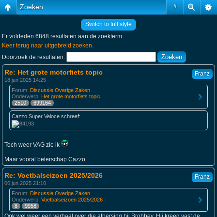
Zoeken
#
Switch to full style
Er voldeden 6848 resultaten aan de zoekterm
Keer terug naar uitgebreid zoeken
Doorzoek de resultaten:
Re: Het grote motorfiets topic
Franz
18 jun 2025 14:25
Forum:
Discussie Overige Zaken
Onderwerp:
Het grote motorfiets topic
2510
699164
Cazzo Super Veloce schreef:
Toch weer VAG zie ik
Maar vooral beterschap Cazzo.
Re: Voetbalseizoen 2025/2026
Franz
06 jun 2025 21:10
Forum:
Discussie Overige Zaken
Onderwerp:
Voetbalseizoen 2025/2026
8
9958
Ook wel weer een verhaal over die afpersing bij Brobbey. Hij kreeg vast de