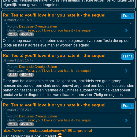
Zo is dat. Mensen die hakenkruizen en antifascistische leuzen verkondigen zijn
eigenlijk maar gewoon deugnieten.
Re: Tesla: you’ll love it or you hate it - the sequel
Franz
31 maart 2025 15:50
Forum:
Discussie Overige Zaken
Onderwerp:
Tesla: you’ll love it or you hate it - the sequel
2135
450469
Om het nog maar niet te hebben over de eigenaren van een Tesla die op een
idiote en haast agressieve manier worden bejegend.
Re: Tesla: you’ll love it or you hate it - the sequel
Franz
31 maart 2025 15:47
Forum:
Discussie Overige Zaken
Onderwerp:
Tesla: you’ll love it or you hate it - the sequel
2135
450469
Daar gaat het allemaal niet om. Het gaat om, inmiddels een grote groep,
mensen die zonder een sterk onderbouwd argument een bedrijf met duizenden
banen op het spel zet en hiermee de Chinese autobranche in de kaart speelt
omdat ze twee dingen niet los van elkaar kunnen zien. Zielig en erg triest.
Re: Tesla: you’ll love it or you hate it - the sequel
Franz
29 maart 2025 23:49
Forum:
Discussie Overige Zaken
Onderwerp:
Tesla: you’ll love it or you hate it - the sequel
2135
450469
https://www.omroepbrabant.nl/nieuws/466 ... -grote-rat
Het Dacia-forum is ook uitgerukt.