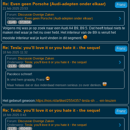
Re: Even geen Porsche (Audi-adepten onder elkaar)
Franz
21 feb 2025 23:53
Forum:
Discussie Overige Zaken
Onderwerp:
Even geen Porsche (Audi-adepten onder elkaar)
1149
372834
Volgens mij was je op zoek naar een Audi A4 B9, B9.5. Dat heeft totaal niets te
maken met waar je het nu over hebt. Het interieur van de B9 is veruit het
mooiste interieur wat je kunt vinden in dit segment.
Re: Tesla: you’ll love it or you hate it - the sequel
Franz
18 feb 2025 11:32
Forum:
Discussie Overige Zaken
Onderwerp:
Tesla: you’ll love it or you hate it - the sequel
2135
450469
Pacoloco schreef:
Ik vind hem grappig, Franz
Maar helaas dat er dus inderdaad mensen serieus zo over denken.
Het gebeurt gewoon.
https://nos.nl/artikel/2554357-tesla-sh ... -en-leuzen
Re: Tesla: you’ll love it or you hate it - the sequel
Franz
18 feb 2025 0:43
Forum:
Discussie Overige Zaken
Onderwerp:
Tesla: you’ll love it or you hate it - the sequel
2135
450469