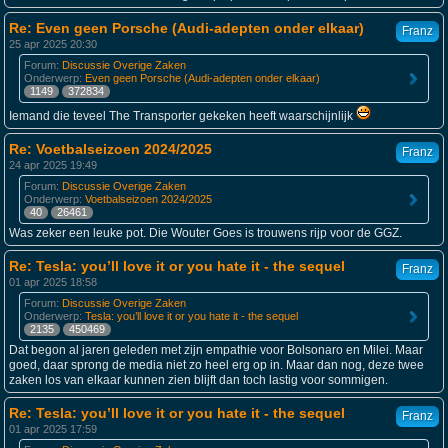
Re: Even geen Porsche (Audi-adepten onder elkaar)
Franz
25 apr 2025 20:30
Forum:
Discussie Overige Zaken
Onderwerp:
Even geen Porsche (Audi-adepten onder elkaar)
1149
372834
Iemand die teveel The Transporter gekeken heeft waarschijnlijk
Re: Voetbalseizoen 2024/2025
Franz
24 apr 2025 19:49
Forum:
Discussie Overige Zaken
Onderwerp:
Voetbalseizoen 2024/2025
40
26461
Was zeker een leuke pot. Die Wouter Goes is trouwens rijp voor de GGZ.
Re: Tesla: you’ll love it or you hate it - the sequel
Franz
01 apr 2025 18:58
Forum:
Discussie Overige Zaken
Onderwerp:
Tesla: you’ll love it or you hate it - the sequel
2135
450469
Dat begon al jaren geleden met zijn empathie voor Bolsonaro en Milei. Maar
goed, daar sprong de media niet zo heel erg op in. Maar dan nog, deze twee
zaken los van elkaar kunnen zien blijft dan toch lastig voor sommigen.
Re: Tesla: you’ll love it or you hate it - the sequel
Franz
01 apr 2025 17:59