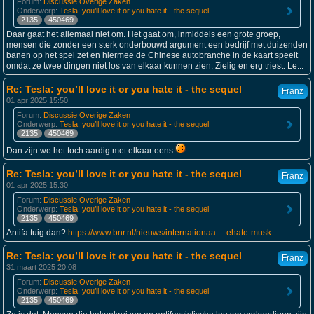
Forum:
Discussie Overige Zaken
Onderwerp:
Tesla: you’ll love it or you hate it - the sequel
2135
450469
Daar gaat het allemaal niet om. Het gaat om, inmiddels een grote groep,
mensen die zonder een sterk onderbouwd argument een bedrijf met duizenden
banen op het spel zet en hiermee de Chinese autobranche in de kaart speelt
omdat ze twee dingen niet los van elkaar kunnen zien. Zielig en erg triest. Le...
Re: Tesla: you’ll love it or you hate it - the sequel
Franz
01 apr 2025 15:50
Forum:
Discussie Overige Zaken
Onderwerp:
Tesla: you’ll love it or you hate it - the sequel
2135
450469
Dan zijn we het toch aardig met elkaar eens
Re: Tesla: you’ll love it or you hate it - the sequel
Franz
01 apr 2025 15:30
Forum:
Discussie Overige Zaken
Onderwerp:
Tesla: you’ll love it or you hate it - the sequel
2135
450469
Antifa tuig dan?
https://www.bnr.nl/nieuws/internationaa ... ehate-musk
Re: Tesla: you’ll love it or you hate it - the sequel
Franz
31 maart 2025 20:08
Forum:
Discussie Overige Zaken
Onderwerp:
Tesla: you’ll love it or you hate it - the sequel
2135
450469