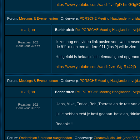
https://www.youtube.com/watch?v=ZgD-hmGGgE
Forum:
Meetings & Evenementen
Onderwerp:
PORSCHE Meeting Haaglanden - vrijdag 
martijnn
Berichttitel:
Re: PORSCHE Meeting Haaglanden - vrijda
Ik zou nog een video link posten voor wat mensen
Reacties:
162
Bekeken:
30566
de 911 rsr en een andere 911 (tips ?) wilde zien.
Het geluid is helaas niet helemaal goed opgenom
https://www.youtube.com/watch?v=t-Wg-Rx42j0
Forum:
Meetings & Evenementen
Onderwerp:
PORSCHE Meeting Haaglanden - vrijdag 
martijnn
Berichttitel:
Re: PORSCHE Meeting Haaglanden - vrijda
Hans, Mike, Enrico, Rob, Theresa en de rest van d
Reacties:
162
Bekeken:
30566
jullie hebben echt je best gedaan. het eten, drin
Bedankt !!
Forum:
Onderdelen / Interieur Aangeboden
Onderwerp:
Custom Audio Unit (voor 997)