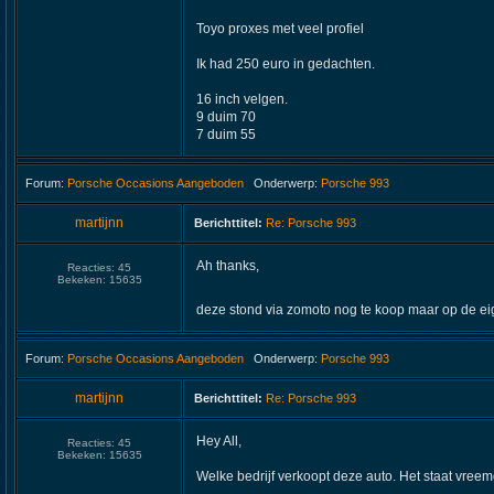
Toyo proxes met veel profiel
Ik had 250 euro in gedachten.
16 inch velgen.
9 duim 70
7 duim 55
Forum:
Porsche Occasions Aangeboden
Onderwerp:
Porsche 993
martijnn
Berichttitel:
Re: Porsche 993
Ah thanks,
Reacties:
45
Bekeken:
15635
deze stond via zomoto nog te koop maar op de eig
Forum:
Porsche Occasions Aangeboden
Onderwerp:
Porsche 993
martijnn
Berichttitel:
Re: Porsche 993
Hey All,
Reacties:
45
Bekeken:
15635
Welke bedrijf verkoopt deze auto. Het staat vree