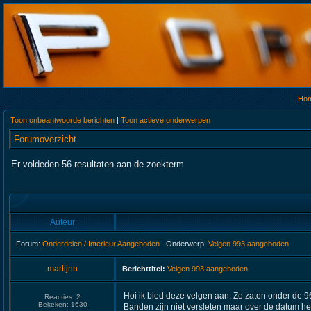
Ho
Toon onbeantwoorde berichten
|
Toon actieve onderwerpen
Forumoverzicht
Er voldeden 56 resultaten aan de zoekterm
Auteur
Forum:
Onderdelen / Interieur Aangeboden
Onderwerp:
Velgen 993 aangeboden
martijnn
Berichttitel:
Velgen 993 aangeboden
Hoi ik bied deze velgen aan. Ze zaten onder de 96
Reacties:
2
Bekeken:
1630
Banden zijn niet versleten maar over de datum he