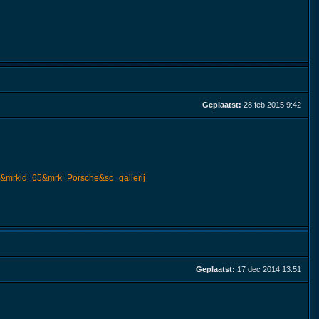
Geplaatst:
28 feb 2015 9:42
ek=&mrkid=65&mrk=Porsche&so=gallerij
Geplaatst:
17 dec 2014 13:51