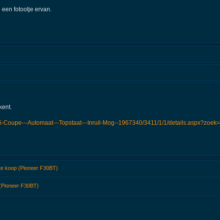
n een fotootje ervan.
kent.
3.6-Coupe---Automaat---Topstaat---Inruil-Mog--1967340/3411/1/1/details.aspx?zo
 te koop (Pioneer F30BT)
 (Pioneer F30BT)