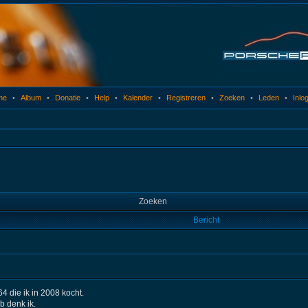
me
•
Album
•
Donatie
•
Help
•
Kalender
•
Registreren
•
Zoeken
•
Leden
•
Inlo
Zoeken
Bericht
4 die ik in 2008 kocht.
b denk ik.