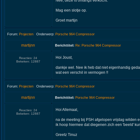
Nee, deze is onlangs verkocht.
Mag een slotje op.
Groet martijn
Forum:
Projecten
Onderwerp:
Porsche 964 Compressor
martijnn
Berichttitel:
Re: Porsche 964 Compressor
Hoi Joust,
Reacties:
24
Bekeken:
12887
dankje wel. Nee ik heb dat niet eigenhandig geda
wat een verschil in vermogen !!
Forum:
Projecten
Onderwerp:
Porsche 964 Compressor
martijnn
Berichttitel:
Porsche 964 Compressor
Hoi Allemaal,
Reacties:
24
Bekeken:
12887
na de meeting bij PSH afgelopen vrijdag wilden
ik hoop hiermee dat diegenen zich een 'beeld' k
Greetz Tinuz