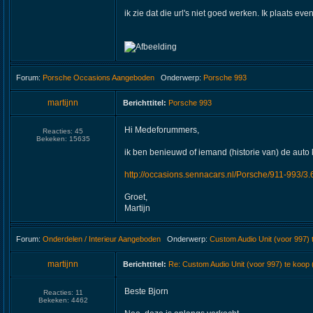
ik zie dat die url's niet goed werken. Ik plaats eve
Forum:
Porsche Occasions Aangeboden
Onderwerp:
Porsche 993
martijnn
Berichttitel:
Porsche 993
Hi Medeforummers,
Reacties:
45
Bekeken:
15635
ik ben benieuwd of iemand (historie van) de auto 
http://occasions.sennacars.nl/Porsche/911-993/
Groet,
Martijn
Forum:
Onderdelen / Interieur Aangeboden
Onderwerp:
Custom Audio Unit (voor 997)
martijnn
Berichttitel:
Re: Custom Audio Unit (voor 997) te koop
Beste Bjorn
Reacties:
11
Bekeken:
4462