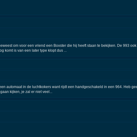
 geweest om voor een vriend een Boxster die hij heeft staan te bekijken. De 993 ook
g komt is van een later type klopt dus ...
en automaat in de luchtkokers want rijdt een handgeschakeld in een 964. Heb geen ide
gaan kijken, je zal er niet veel...