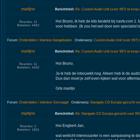
martijnn
Berichttitel:
Re: Custom Audio Unit (voor 997) te koop
Hoi Bruno, ik heb de kits besteld bij navtv.com 1
Reacties:
11
Bekeken:
4462
voor hebben. (Ik zou het wel door een specialist l
Forum:
Onderdelen / Interieur Aangeboden
Onderwerp:
Custom Audio Unit (voor 997)
martijnn
Berichttitel:
Re: Custom Audio Unit (voor 997) te koop
Hoi Bruno,
Reacties:
11
Bekeken:
4462
Ja ik heb de inbouwkit nog. Alleen heb ik de aud
Dus dan moet je zelf even kijken wat voor aftermar
Grts martijn
Forum:
Onderdelen / Interieur Gevraagd
Onderwerp:
Navigate-CD Europa gezocht vo
martijnn
Berichttitel:
Re: Navigate-CD Europa gezocht voor 99
Hoi Engbert-Jan,
Reacties:
2
Bekeken:
1831
wat wellicht interessanter is een aanpassing te d