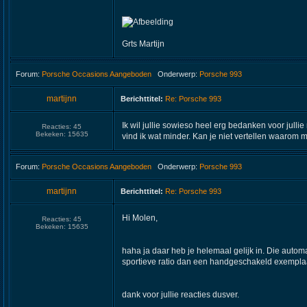
Grts Martijn
Forum:
Porsche Occasions Aangeboden
Onderwerp:
Porsche 993
martijnn
Berichttitel:
Re: Porsche 993
Ik wil jullie sowieso heel erg bedanken voor jull
Reacties:
45
Bekeken:
15635
vind ik wat minder. Kan je niet vertellen waarom ma
Forum:
Porsche Occasions Aangeboden
Onderwerp:
Porsche 993
martijnn
Berichttitel:
Re: Porsche 993
Hi Molen,
Reacties:
45
Bekeken:
15635
haha ja daar heb je helemaal gelijk in. Die autom
sportieve ratio dan een handgeschakeld exempla
dank voor jullie reacties dusver.