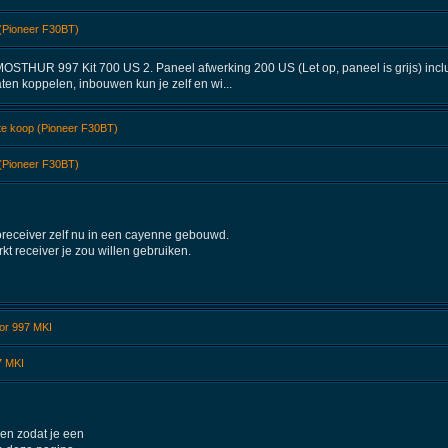
 (Pioneer F30BT)
. MOSTHUR 997 Kit 700 US 2. Paneel afwerking 200 US (Let op, paneel is grijs) incl
aten koppelen, inbouwen kun je zelf en wi...
 te koop (Pioneer F30BT)
 (Pioneer F30BT)
ioreceiver zelf nu in een cayenne gebouwd.
kt receiver je zou willen gebruiken.
or 997 MKI
7 MKI
oen zodat je een