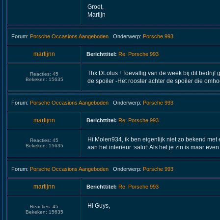
Groet,
Martijn
Forum:
Porsche Occasions Aangeboden
Onderwerp:
Porsche 993
martijnn
Berichttitel:
Re: Porsche 993
Thx DLotus ! Toevallig van de week bij dit bedrijf
Reacties:
45
Bekeken:
15635
de spoiler -Het rooster achter de spoiler die omhoo
Forum:
Porsche Occasions Aangeboden
Onderwerp:
Porsche 993
martijnn
Berichttitel:
Re: Porsche 993
Hi Molen934, ik ben eigenlijk niet zo bekend met e
Reacties:
45
Bekeken:
15635
aan het interieur :salut: Als het je zin is maar even 
Forum:
Porsche Occasions Aangeboden
Onderwerp:
Porsche 993
martijnn
Berichttitel:
Re: Porsche 993
Hi Guys,
Reacties:
45
Bekeken:
15635