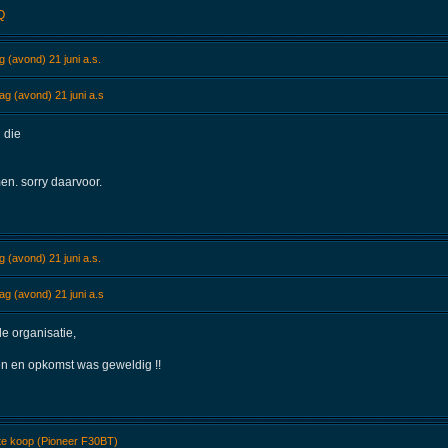
Q
(avond) 21 juni a.s.
g (avond) 21 juni a.s
 die
en. sorry daarvoor.
(avond) 21 juni a.s.
g (avond) 21 juni a.s
e organisatie,
ken en opkomst was geweldig !!
 te koop (Pioneer F30BT)