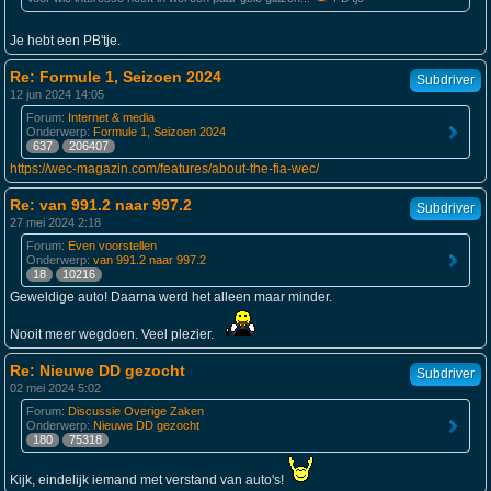
Je hebt een PB'tje.
Re: Formule 1, Seizoen 2024
Subdriver
12 jun 2024 14:05
Forum:
Internet & media
Onderwerp:
Formule 1, Seizoen 2024
637
206407
https://wec-magazin.com/features/about-the-fia-wec/
Re: van 991.2 naar 997.2
Subdriver
27 mei 2024 2:18
Forum:
Even voorstellen
Onderwerp:
van 991.2 naar 997.2
18
10216
Geweldige auto! Daarna werd het alleen maar minder.
Nooit meer wegdoen. Veel plezier.
Re: Nieuwe DD gezocht
Subdriver
02 mei 2024 5:02
Forum:
Discussie Overige Zaken
Onderwerp:
Nieuwe DD gezocht
180
75318
Kijk, eindelijk iemand met verstand van auto's!