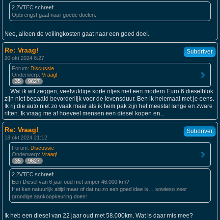
2.2VTEC schreef:
Opbrengst gaat naar goede doelen.
Nee, alleen de veilingkosten gaat naar een goed doel.
Re: Vraag!
Subdriver
20 okt 2024 6:27
Forum:
Discussie
Onderwerp:
Vraag!
35
9627
....Wat ik wil zeggen, veelvuldige korte ritjes met een modern Euro 6 dieselblok
zijn niet bepaald bevorderlijk voor de levensduur. Ben ik helemaal met je eens.
Ik rij die auto niet zo vaak maar als ik hem pak zijn het meestal lange en zware
ritten. Ik vraag me af hoeveel mensen een diesel kopen en...
Re: Vraag!
Subdriver
18 okt 2024 21:12
Forum:
Discussie
Onderwerp:
Vraag!
35
9627
2.2VTEC schreef:
Een Diesel van 6 jaar oud met amper 46.000 km?
Het kan natuurlijk altijd maar of dat nu zo een goed idee is… sowieso zeer
grondige aankoopkeuring doen!
Ik heb een diesel van 22 jaar oud met 58.000km. Wat is daar mis mee?