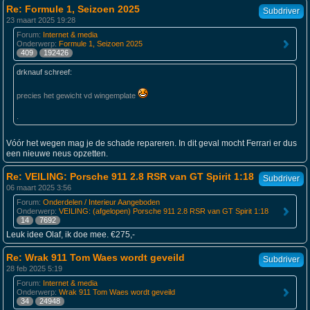
Re: Formule 1, Seizoen 2025
Subdriver
23 maart 2025 19:28
Forum:
Internet & media
Onderwerp:
Formule 1, Seizoen 2025
409
192426
drknauf schreef:
precies het gewicht vd wingemplate
.
Vóór het wegen mag je de schade repareren. In dit geval mocht Ferrari er dus
een nieuwe neus opzetten.
Re: VEILING: Porsche 911 2.8 RSR van GT Spirit 1:18
Subdriver
06 maart 2025 3:56
Forum:
Onderdelen / Interieur Aangeboden
Onderwerp:
VEILING: (afgelopen) Porsche 911 2.8 RSR van GT Spirit 1:18
14
7692
Leuk idee Olaf, ik doe mee. €275,-
Re: Wrak 911 Tom Waes wordt geveild
Subdriver
28 feb 2025 5:19
Forum:
Internet & media
Onderwerp:
Wrak 911 Tom Waes wordt geveild
34
24948