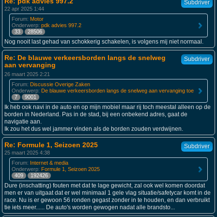
Re: pdk advies 997.2
Subdriver
22 apr 2025 1:44
Forum:
Motor
Onderwerp:
pdk advies 997.2
33
28506
Nog nooit last gehad van schokkerig schakelen, is volgens mij niet normaal.
Re: De blauwe verkeersborden langs de snelweg
Subdriver
aan vervanging
26 maart 2025 2:21
Forum:
Discussie Overige Zaken
Onderwerp:
De blauwe verkeersborden langs de snelweg aan vervanging toe
7
9001
Ik heb ook navi in de auto en op mijn mobiel maar rij toch meestal alleen op de
borden in Nederland. Pas in de stad, bij een onbekend adres, gaat de
navigatie aan.
Ik zou het dus wel jammer vinden als de borden zouden verdwijnen.
Re: Formule 1, Seizoen 2025
Subdriver
25 maart 2025 4:38
Forum:
Internet & media
Onderwerp:
Formule 1, Seizoen 2025
409
192426
Dure (inschatting) fouten met dat te lage gewicht, zal ook wel komen doordat
men er van uitgaat dat er wel minimaal 1 gele vlag situatie/safetycar komt in de
race. Nu is er gewoon 56 ronden gegast zonder in te houden, en dan verbruikt
tie iets meer...... De auto's worden gewogen nadat alle brandsto...