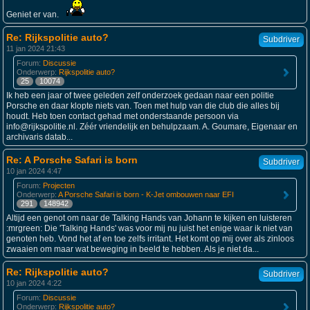
Geniet er van.
Re: Rijkspolitie auto?
Subdriver
11 jan 2024 21:43
Forum:
Discussie
Onderwerp:
Rijkspolitie auto?
25
10074
Ik heb een jaar of twee geleden zelf onderzoek gedaan naar een politie
Porsche en daar klopte niets van. Toen met hulp van die club die alles bij
houdt. Heb toen contact gehad met onderstaande persoon via
info@rijkspolitie.nl. Zéér vriendelijk en behulpzaam. A. Goumare, Eigenaar en
archivaris datab...
Re: A Porsche Safari is born
Subdriver
10 jan 2024 4:47
Forum:
Projecten
Onderwerp:
A Porsche Safari is born - K-Jet ombouwen naar EFI
291
148942
Altijd een genot om naar de Talking Hands van Johann te kijken en luisteren
:mrgreen: Die 'Talking Hands' was voor mij nu juist het enige waar ik niet van
genoten heb. Vond het af en toe zelfs irritant. Het komt op mij over als zinloos
zwaaien om maar wat beweging in beeld te hebben. Als je niet da...
Re: Rijkspolitie auto?
Subdriver
10 jan 2024 4:22
Forum:
Discussie
Onderwerp:
Rijkspolitie auto?