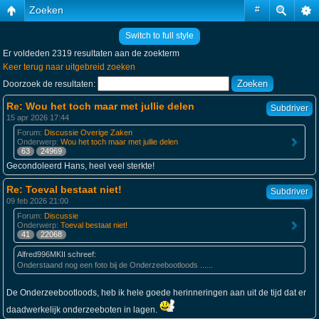
Zoeken
#
Switch to full style
Er voldeden 2319 resultaten aan de zoekterm
Keer terug naar uitgebreid zoeken
Doorzoek de resultaten:
Re: Wou het toch maar met jullie delen
Subdriver
15 apr 2026 17:44
Forum:
Discussie Overige Zaken
Onderwerp:
Wou het toch maar met jullie delen
63
24969
Gecondoleerd Hans, heel veel sterkte!
Re: Toeval bestaat niet!
Subdriver
09 feb 2026 21:00
Forum:
Discussie
Onderwerp:
Toeval bestaat niet!
41
22068
Alfred996MKII schreef:
Onderstaand nog een foto bij de Onderzeebootloods ......
De Onderzeebootloods, heb ik hele goede herinneringen aan uit de tijd dat er
daadwerkelijk onderzeeboten in lagen.