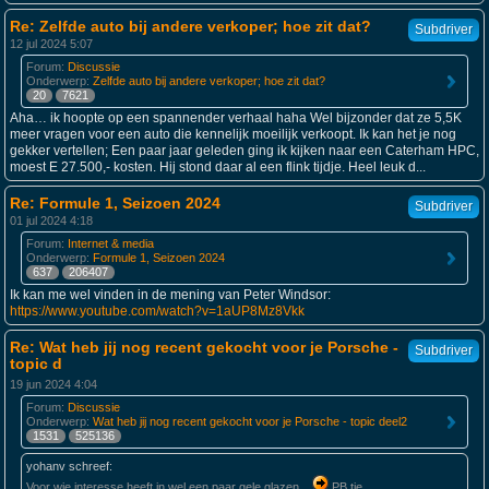
Re: Zelfde auto bij andere verkoper; hoe zit dat?
Subdriver
12 jul 2024 5:07
Forum:
Discussie
Onderwerp:
Zelfde auto bij andere verkoper; hoe zit dat?
20
7621
Aha… ik hoopte op een spannender verhaal haha Wel bijzonder dat ze 5,5K
meer vragen voor een auto die kennelijk moeilijk verkoopt. Ik kan het je nog
gekker vertellen; Een paar jaar geleden ging ik kijken naar een Caterham HPC,
moest E 27.500,- kosten. Hij stond daar al een flink tijdje. Heel leuk d...
Re: Formule 1, Seizoen 2024
Subdriver
01 jul 2024 4:18
Forum:
Internet & media
Onderwerp:
Formule 1, Seizoen 2024
637
206407
Ik kan me wel vinden in de mening van Peter Windsor:
https://www.youtube.com/watch?v=1aUP8Mz8Vkk
Re: Wat heb jij nog recent gekocht voor je Porsche -
Subdriver
topic d
19 jun 2024 4:04
Forum:
Discussie
Onderwerp:
Wat heb jij nog recent gekocht voor je Porsche - topic deel2
1531
525136
yohanv schreef:
Voor wie interesse heeft in wel een paar gele glazen...
PB tje