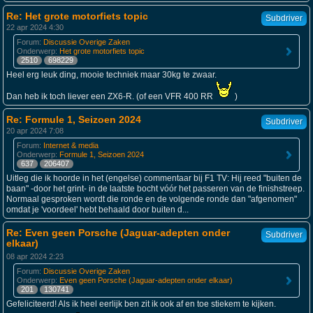
Re: Het grote motorfiets topic
Subdriver
22 apr 2024 4:30
Forum:
Discussie Overige Zaken
Onderwerp:
Het grote motorfiets topic
2510
698229
Heel erg leuk ding, mooie techniek maar 30kg te zwaar.
Dan heb ik toch liever een ZX6-R. (of een VFR 400 RR
)
Re: Formule 1, Seizoen 2024
Subdriver
20 apr 2024 7:08
Forum:
Internet & media
Onderwerp:
Formule 1, Seizoen 2024
637
206407
Uitleg die ik hoorde in het (engelse) commentaar bij F1 TV: Hij reed "buiten de
baan" -door het grint- in de laatste bocht vóór het passeren van de finishstreep.
Normaal gesproken wordt die ronde en de volgende ronde dan "afgenomen"
omdat je 'voordeel' hebt behaald door buiten d...
Re: Even geen Porsche (Jaguar-adepten onder
Subdriver
elkaar)
08 apr 2024 2:23
Forum:
Discussie Overige Zaken
Onderwerp:
Even geen Porsche (Jaguar-adepten onder elkaar)
201
130741
Gefeliciteerd! Als ik heel eerlijk ben zit ik ook af en toe stiekem te kijken.