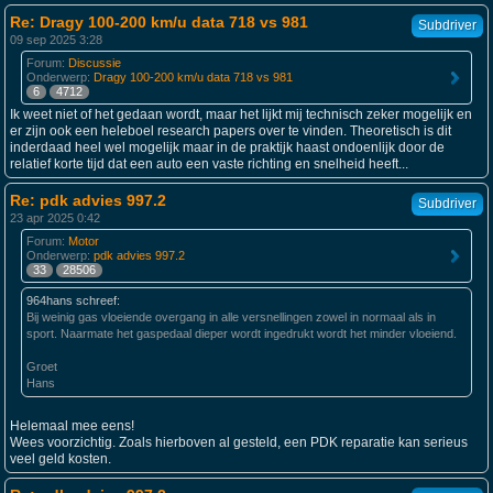
Re: Dragy 100-200 km/u data 718 vs 981
Subdriver
09 sep 2025 3:28
Forum:
Discussie
Onderwerp:
Dragy 100-200 km/u data 718 vs 981
6
4712
Ik weet niet of het gedaan wordt, maar het lijkt mij technisch zeker mogelijk en
er zijn ook een heleboel research papers over te vinden. Theoretisch is dit
inderdaad heel wel mogelijk maar in de praktijk haast ondoenlijk door de
relatief korte tijd dat een auto een vaste richting en snelheid heeft...
Re: pdk advies 997.2
Subdriver
23 apr 2025 0:42
Forum:
Motor
Onderwerp:
pdk advies 997.2
33
28506
964hans schreef:
Bij weinig gas vloeiende overgang in alle versnellingen zowel in normaal als in
sport. Naarmate het gaspedaal dieper wordt ingedrukt wordt het minder vloeiend.
Groet
Hans
Helemaal mee eens!
Wees voorzichtig. Zoals hierboven al gesteld, een PDK reparatie kan serieus
veel geld kosten.