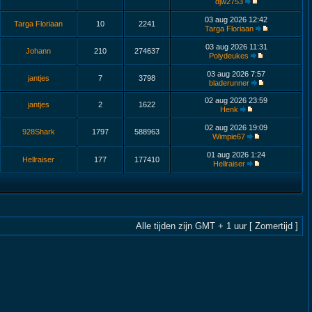
djw2753
03 aug 2026 12:42
Targa Floriaan
10
2241
Targa Floriaan
03 aug 2026 11:31
Johann
210
274637
Polydeukes
03 aug 2026 7:57
jantjes
7
3798
bladerunner
02 aug 2026 23:59
jantjes
2
1622
Henk
02 aug 2026 19:09
928Shark
1797
588963
Wimpie67
01 aug 2026 1:24
Hellraiser
177
177410
Hellraiser
Alle tijden zijn GMT + 1 uur [ Zomertijd ]