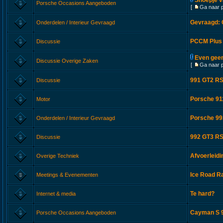
Snoepje va
Porsche Occasions Aangeboden
[
Ga naar 
Gevraagd: C
Onderdelen / Interieur Gevraagd
PCCM Plus 
Discussie
Even geen
Discussie Overige Zaken
[
Ga naar 
991 GT2 RS
Discussie
Porsche 911
Motor
Porsche 993
Onderdelen / Interieur Gevraagd
992 GT3 RS
Discussie
Afvoerleid
Overige Techniek
Ice Road Ra
Meetings & Evenementen
Te hard?
Internet & media
Cayman S 9
Porsche Occasions Aangeboden