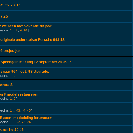
-> 997.2 GT3
77.2S
 we heen met vakantie dit jaar?
pagina:
1
...
8
,
9
,
10
]
originele onderstelset Porsche 993 4S
6 projectjes
 Speedgelb meeting 12 september 2026 !!!
snaar 964 - evt. RS Upgrade.
pagina:
1
,
2
]
arrera S
en F model restaureren
pagina:
1
,
2
]
pagina:
1
...
43
,
44
,
45
]
 Button: mededeling forumteam
pagina:
1
...
22
,
23
,
24
]
aren het?? #5