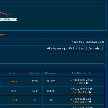
ggen
Het is nu 07 aug 2026 23:28
Alle tijden zijn GMT + 1 uur [ Zomertijd ]
Auteur
Reacties
Bekeken
Laatste bericht
07 aug 2026 22:52
minics
1253
521978
Bluftie
07 aug 2026 22:12
horn
974
488389
NordRack2
07 aug 2026 21:57
R_911
4
833
NordRack2