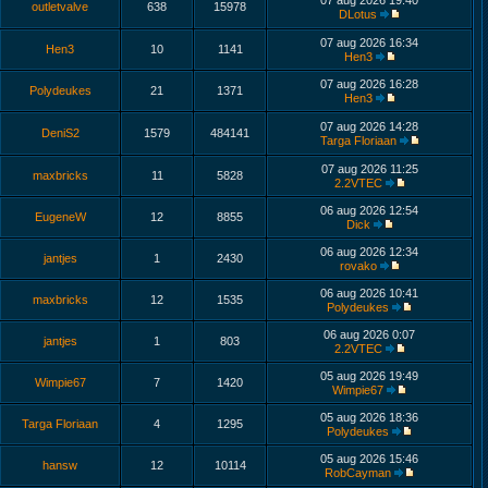
07 aug 2026 19:40
outletvalve
638
15978
DLotus
07 aug 2026 16:34
Hen3
10
1141
Hen3
07 aug 2026 16:28
Polydeukes
21
1371
Hen3
07 aug 2026 14:28
DeniS2
1579
484141
Targa Floriaan
07 aug 2026 11:25
maxbricks
11
5828
2.2VTEC
06 aug 2026 12:54
EugeneW
12
8855
Dick
06 aug 2026 12:34
jantjes
1
2430
rovako
06 aug 2026 10:41
maxbricks
12
1535
Polydeukes
06 aug 2026 0:07
jantjes
1
803
2.2VTEC
05 aug 2026 19:49
Wimpie67
7
1420
Wimpie67
05 aug 2026 18:36
Targa Floriaan
4
1295
Polydeukes
05 aug 2026 15:46
hansw
12
10114
RobCayman