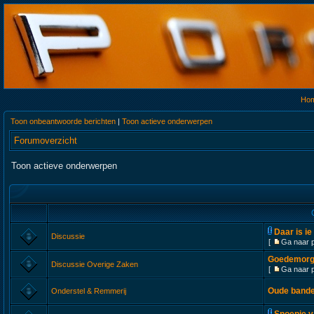
Ho
Toon onbeantwoorde berichten
|
Toon actieve onderwerpen
Forumoverzicht
Toon actieve onderwerpen
Daar is ie 
Discussie
[
Ga naar 
Goedemorge
Discussie Overige Zaken
[
Ga naar 
Oude band
Onderstel & Remmerij