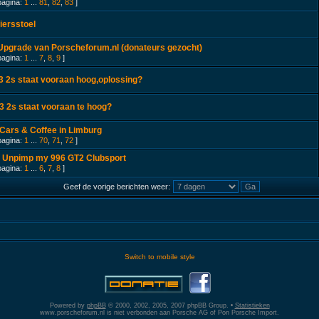
pagina:
1
...
81
,
82
,
83
]
iersstoel
Upgrade van Porscheforum.nl (donateurs gezocht)
pagina:
1
...
7
,
8
,
9
]
3 2s staat vooraan hoog,oplossing?
3 2s staat vooraan te hoog?
Cars & Coffee in Limburg
pagina:
1
...
70
,
71
,
72
]
's Unpimp my 996 GT2 Clubsport
pagina:
1
...
6
,
7
,
8
]
Geef de vorige berichten weer:
Switch to mobile style
Powered by
phpBB
© 2000, 2002, 2005, 2007 phpBB Group. •
Statistieken
www.porscheforum.nl is niet verbonden aan Porsche AG of Pon Porsche Import.