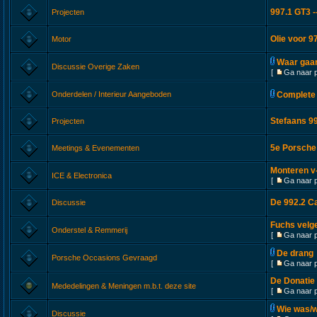
997.1 GT3 -
Projecten
Olie voor 9
Motor
Waar gaan
Discussie Overige Zaken
[
Ga naar 
Onderdelen / Interieur Aangeboden
Complete 
Stefaans 99
Projecten
5e Porsche
Meetings & Evenementen
Monteren v-
ICE & Electronica
[
Ga naar 
De 992.2 C
Discussie
Fuchs velg
Onderstel & Remmerij
[
Ga naar 
De drang
Porsche Occasions Gevraagd
[
Ga naar 
De Donatie
Mededelingen & Meningen m.b.t. deze site
[
Ga naar 
Wie was/w
Discussie