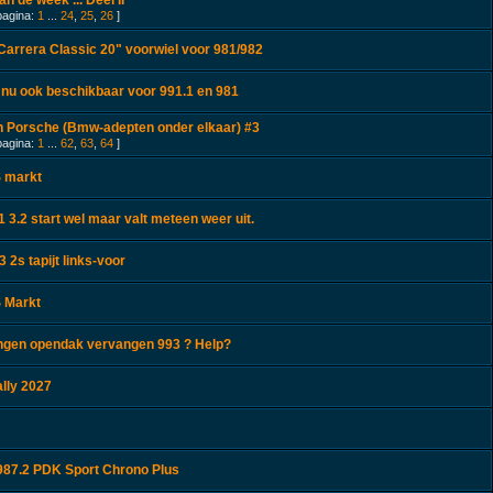
n de week ... Deel II
pagina:
1
...
24
,
25
,
26
]
arrera Classic 20" voorwiel voor 981/982
nu ook beschikbaar voor 991.1 en 981
 Porsche (Bmw-adepten onder elkaar) #3
pagina:
1
...
62
,
63
,
64
]
 markt
 3.2 start wel maar valt meteen weer uit.
 2s tapijt links-voor
 Markt
ingen opendak vervangen 993 ? Help?
lly 2027
87.2 PDK Sport Chrono Plus