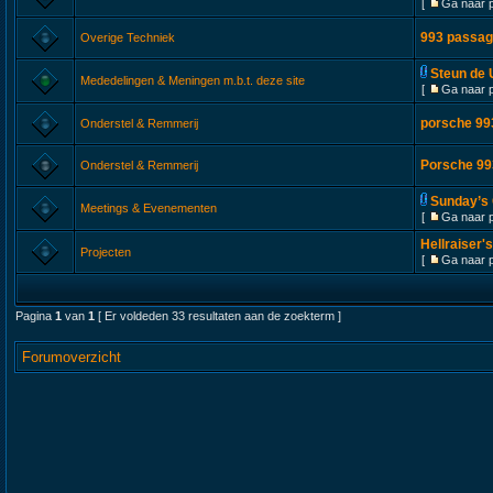
[
Ga naar 
993 passag
Overige Techniek
Steun de 
Mededelingen & Meningen m.b.t. deze site
[
Ga naar 
porsche 99
Onderstel & Remmerij
Porsche 99
Onderstel & Remmerij
Sunday’s 
Meetings & Evenementen
[
Ga naar 
Hellraiser
Projecten
[
Ga naar 
Pagina
1
van
1
[ Er voldeden 33 resultaten aan de zoekterm ]
Forumoverzicht