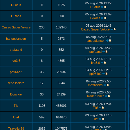
05 aug 2026 13:22
DLotus
11
1625
DLotus
05 aug 2026 12:09
GRoes
0
300
GRoes
05 aug 2026 11:45
Cazzo Super Veloce
230
182340
Cazzo Super Veloce
05 aug 2026 9:10
hansgpjansen
5
2573
hansgpjansen
04 aug 2026 20:36
stefaand
0
352
stefaand
04 aug 2026 13:11
Ivo3.6
6
4365
Ivo3.6
04 aug 2026 11:16
pp964c2
35
26934
pp964c2
04 aug 2026 9:55
rene leclerc
17
6244
maxbricks
04 aug 2026 7:50
Donckie
36
24139
bladerunner
03 aug 2026 17:34
Tilt!
1103
455001
Tilt!
03 aug 2026 17:16
Olaf
599
614676
Olaf
03 aug 2026 13:06
Traveller69
2052
1047576