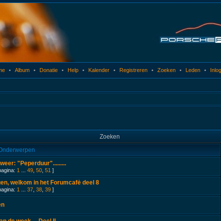
me
•
Album
•
Donatie
•
Help
•
Kalender
•
Registreren
•
Zoeken
•
Leden
•
Inlo
Zoeken
Onderwerpen
weer: "Peperduur".........
pagina:
1
...
49
,
50
,
51
]
n, welkom in het Forumcafė deel 8
pagina:
1
...
37
,
38
,
39
]
en