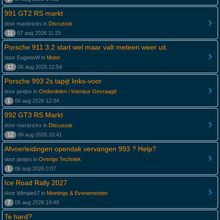
991 GT2 RS markt
door maxbricks in
Discussie
11
07 aug 2026 11:25
Porsche 911 3.2 start wel maar valt meteen weer uit.
door EugeneW in
Motor
12
06 aug 2026 12:54
Porsche 993 2s tapijt links-voor
door jantjes in
Onderdelen / Interieur Gevraagd
1
06 aug 2026 12:34
992 GT3 RS Markt
door maxbricks in
Discussie
12
06 aug 2026 10:41
Afvoerleidingen opendak vervangen 993 ? Help?
door jantjes in
Overige Techniek
1
06 aug 2026 0:07
Ice Road Rally 2027
door Wimpie67 in
Meetings & Evenementen
7
05 aug 2026 19:49
Te hard?