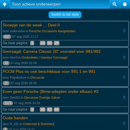
Toon actieve onderwerpen
Switch to full style
Snoepje van de week ... Deel II
door outletvalve in
Porsche Occasions Aangeboden
637
07 aug 2026 17:17
Ga naar pagina:
...
1
24
25
26
Gevraagd: Carrera Classic 20" voorwiel voor 981/982
door Hen3 in
Onderdelen / Interieur Gevraagd
10
07 aug 2026 16:34
PCCM Plus nu ook beschikbaar voor 991.1 en 981
door Polydeukes in
Discussie
21
07 aug 2026 16:28
Even geen Porsche (Bmw-adepten onder elkaar) #3
door DeniS2 in
Discussie Overige Zaken
1579
07 aug 2026 14:28
Ga naar pagina:
...
1
62
63
64
Oude banden
door R_911 in
Onderstel & Remmerij
3
07 aug 2026 14:21