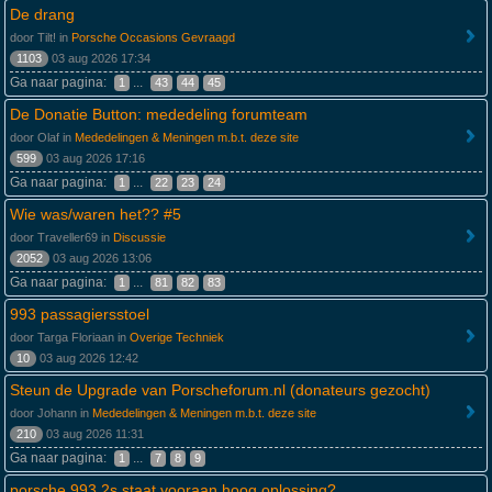
De drang
door Tilt! in
Porsche Occasions Gevraagd
1103
03 aug 2026 17:34
Ga naar pagina:
...
1
43
44
45
De Donatie Button: mededeling forumteam
door Olaf in
Mededelingen & Meningen m.b.t. deze site
599
03 aug 2026 17:16
Ga naar pagina:
...
1
22
23
24
Wie was/waren het?? #5
door Traveller69 in
Discussie
2052
03 aug 2026 13:06
Ga naar pagina:
...
1
81
82
83
993 passagiersstoel
door Targa Floriaan in
Overige Techniek
10
03 aug 2026 12:42
Steun de Upgrade van Porscheforum.nl (donateurs gezocht)
door Johann in
Mededelingen & Meningen m.b.t. deze site
210
03 aug 2026 11:31
Ga naar pagina:
...
1
7
8
9
porsche 993 2s staat vooraan hoog,oplossing?