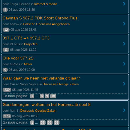
door Targa Floriaan in
Internet & media
4
05 aug 2026 18:36
Cayman S 987.2 PDK Sport Chrono Plus
door hansw in
Porsche Occasions Aangeboden
12
05 aug 2026 15:46
997.1 GT3 --> 997.2 GT3
door DLotus in
Projecten
11
05 aug 2026 13:22
Olie voor 977.2S
door GRoes in
Motor
0
05 aug 2026 12:09
Waar gaan we heen met vakantie dit jaar?
door Cazzo Super Veloce in
Discussie Overige Zaken
230
05 aug 2026 11:45
Ga naar pagina:
...
1
8
9
10
Goedemorgen, welkom in het Forumcafė deel 8
door horn in
Discussie Overige Zaken
973
05 aug 2026 10:55
Ga naar pagina:
...
1
37
38
39