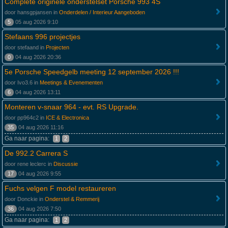
Complete originele onderstelset Porsche 993 4S
door hansgpjansen in
Onderdelen / Interieur Aangeboden
5
05 aug 2026 9:10
Stefaans 996 projectjes
door stefaand in
Projecten
0
04 aug 2026 20:36
5e Porsche Speedgelb meeting 12 september 2026 !!!
door Ivo3.6 in
Meetings & Evenementen
6
04 aug 2026 13:11
Monteren v-snaar 964 - evt. RS Upgrade.
door pp964c2 in
ICE & Electronica
35
04 aug 2026 11:16
Ga naar pagina:
1
2
De 992.2 Carrera S
door rene leclerc in
Discussie
17
04 aug 2026 9:55
Fuchs velgen F model restaureren
door Donckie in
Onderstel & Remmerij
36
04 aug 2026 7:50
Ga naar pagina:
1
2