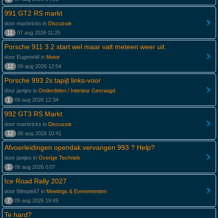
991 GT2 RS markt
door maxbricks in
Discussie
11
07 aug 2026 11:25
Porsche 911 3.2 start wel maar valt meteen weer uit.
door EugeneW in
Motor
12
06 aug 2026 12:54
Porsche 993 2s tapijt links-voor
door jantjes in
Onderdelen / Interieur Gevraagd
1
06 aug 2026 12:34
992 GT3 RS Markt
door maxbricks in
Discussie
12
06 aug 2026 10:41
Afvoerleidingen opendak vervangen 993 ? Help?
door jantjes in
Overige Techniek
1
06 aug 2026 0:07
Ice Road Rally 2027
door Wimpie67 in
Meetings & Evenementen
7
05 aug 2026 19:49
Te hard?