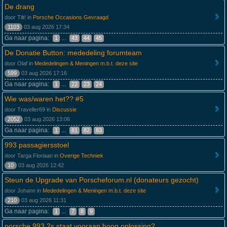
De drang
door Tilt! in
Porsche Occasions Gevraagd
1103
03 aug 2026 17:34
Ga naar pagina:
...
1
43
44
45
De Donatie Button: mededeling forumteam
door Olaf in
Mededelingen & Meningen m.b.t. deze site
599
03 aug 2026 17:16
Ga naar pagina:
...
1
22
23
24
Wie was/waren het?? #5
door Traveller69 in
Discussie
2052
03 aug 2026 13:06
Ga naar pagina:
...
1
81
82
83
993 passagiersstoel
door Targa Floriaan in
Overige Techniek
10
03 aug 2026 12:42
Steun de Upgrade van Porscheforum.nl (donateurs gezocht)
door Johann in
Mededelingen & Meningen m.b.t. deze site
210
03 aug 2026 11:31
Ga naar pagina:
...
1
7
8
9
porsche 993 2s staat vooraan hoog,oplossing?