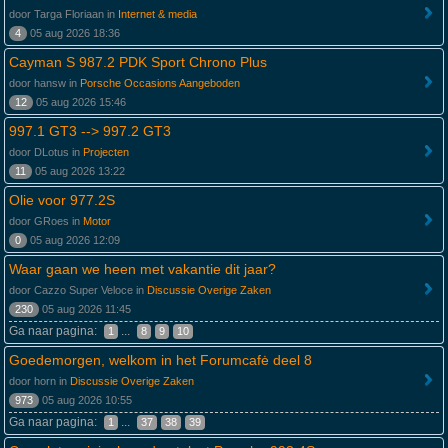
door Targa Floriaan in
Internet & media
4
05 aug 2026 18:36
Cayman S 987.2 PDK Sport Chrono Plus
door hansw in
Porsche Occasions Aangeboden
12
05 aug 2026 15:46
997.1 GT3 --> 997.2 GT3
door DLotus in
Projecten
11
05 aug 2026 13:22
Olie voor 977.2S
door GRoes in
Motor
0
05 aug 2026 12:09
Waar gaan we heen met vakantie dit jaar?
door Cazzo Super Veloce in
Discussie Overige Zaken
230
05 aug 2026 11:45
Ga naar pagina:
...
1
8
9
10
Goedemorgen, welkom in het Forumcafė deel 8
door horn in
Discussie Overige Zaken
973
05 aug 2026 10:55
Ga naar pagina:
...
1
37
38
39