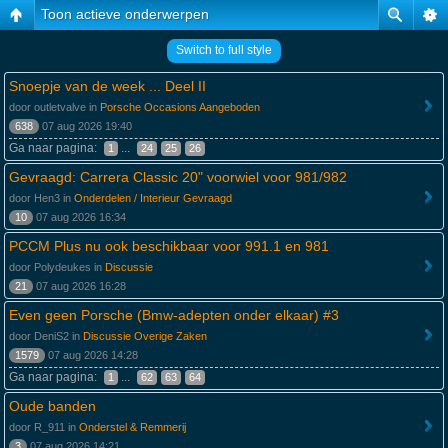
Toon actieve onderwerpen
Switch to full style
Snoepje van de week ... Deel II
door outletvalve in
Porsche Occasions Aangeboden
638
07 aug 2026 19:40
Ga naar pagina:
...
1
24
25
26
Gevraagd: Carrera Classic 20" voorwiel voor 981/982
door Hen3 in
Onderdelen / Interieur Gevraagd
10
07 aug 2026 16:34
PCCM Plus nu ook beschikbaar voor 991.1 en 981
door Polydeukes in
Discussie
21
07 aug 2026 16:28
Even geen Porsche (Bmw-adepten onder elkaar) #3
door DeniS2 in
Discussie Overige Zaken
1579
07 aug 2026 14:28
Ga naar pagina:
...
1
62
63
64
Oude banden
door R_911 in
Onderstel & Remmerij
3
07 aug 2026 14:21