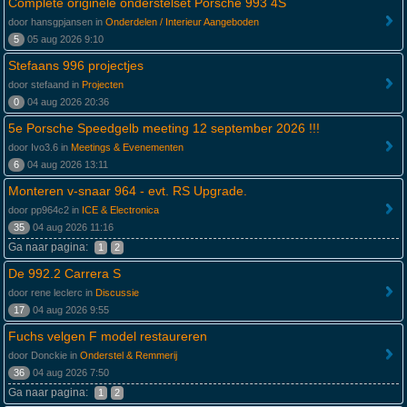
Complete originele onderstelset Porsche 993 4S
door hansgpjansen in
Onderdelen / Interieur Aangeboden
5
05 aug 2026 9:10
Stefaans 996 projectjes
door stefaand in
Projecten
0
04 aug 2026 20:36
5e Porsche Speedgelb meeting 12 september 2026 !!!
door Ivo3.6 in
Meetings & Evenementen
6
04 aug 2026 13:11
Monteren v-snaar 964 - evt. RS Upgrade.
door pp964c2 in
ICE & Electronica
35
04 aug 2026 11:16
Ga naar pagina:
1
2
De 992.2 Carrera S
door rene leclerc in
Discussie
17
04 aug 2026 9:55
Fuchs velgen F model restaureren
door Donckie in
Onderstel & Remmerij
36
04 aug 2026 7:50
Ga naar pagina:
1
2