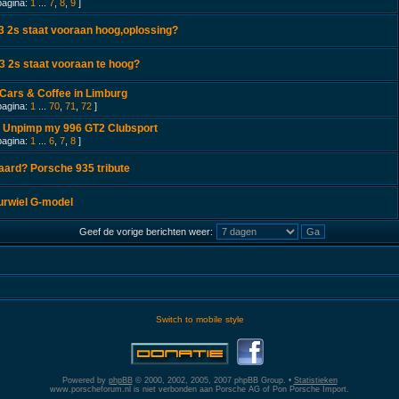
pagina:
1
...
7
,
8
,
9
]
3 2s staat vooraan hoog,oplossing?
3 2s staat vooraan te hoog?
Cars & Coffee in Limburg
pagina:
1
...
70
,
71
,
72
]
's Unpimp my 996 GT2 Clubsport
pagina:
1
...
6
,
7
,
8
]
waard? Porsche 935 tribute
uurwiel G-model
Geef de vorige berichten weer:
Switch to mobile style
Powered by
phpBB
© 2000, 2002, 2005, 2007 phpBB Group. •
Statistieken
www.porscheforum.nl is niet verbonden aan Porsche AG of Pon Porsche Import.