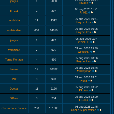
jantjes
1
2088
rovako
06 aug 2026 11:21
R_911
2
297
R_911
06 aug 2026 10:41
maxbricks
12
1392
Polydeukes
06 aug 2026 10:05
outletvalve
636
14610
Polydeukes
06 aug 2026 0:07
jantjes
1
427
2.2VTEC
05 aug 2026 19:49
Wimpie67
7
976
Wimpie67
05 aug 2026 18:36
Targa Floriaan
4
830
Polydeukes
05 aug 2026 15:46
hansw
12
10032
RobCayman
05 aug 2026 15:01
Hen3
8
908
Hen3
05 aug 2026 13:22
DLotus
11
1126
DLotus
05 aug 2026 12:09
GRoes
0
234
GRoes
05 aug 2026 11:45
Cazzo Super Veloce
230
181680
Cazzo Super Veloce