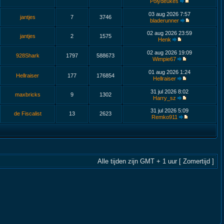
Polydeukes
03 aug 2026 7:57
jantjes
7
3746
bladerunner
02 aug 2026 23:59
jantjes
2
1575
Henk
02 aug 2026 19:09
928Shark
1797
588673
Wimpie67
01 aug 2026 1:24
Hellraiser
177
176854
Hellraiser
31 jul 2026 8:02
maxbricks
9
1302
Harry_sz
31 jul 2026 5:09
de Fiscalist
13
2623
Remko911
Alle tijden zijn GMT + 1 uur [ Zomertijd ]