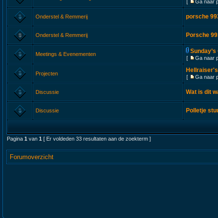
[
Ga naar 
porsche 99
Onderstel & Remmerij
Porsche 99
Onderstel & Remmerij
Sunday’s 
Meetings & Evenementen
[
Ga naar 
Hellraiser
Projecten
[
Ga naar 
Wat is dit 
Discussie
Polletje st
Discussie
Pagina
1
van
1
[ Er voldeden 33 resultaten aan de zoekterm ]
Forumoverzicht