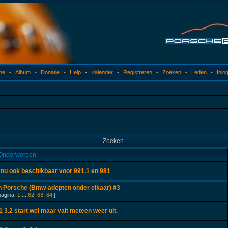
me
•
Album
•
Donatie
•
Help
•
Kalender
•
Registreren
•
Zoeken
•
Leden
•
Inlo
Zoeken
Onderwerpen
nu ook beschikbaar voor 991.1 en 981
 Porsche (Bmw-adepten onder elkaar) #3
pagina:
1
...
62
,
63
,
64
]
 3.2 start wel maar valt meteen weer uit.