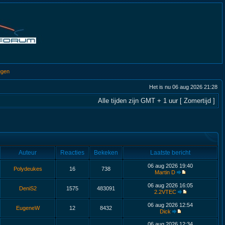
ggen
Het is nu 06 aug 2026 21:28
Alle tijden zijn GMT + 1 uur [ Zomertijd ]
Auteur
Reacties
Bekeken
Laatste bericht
06 aug 2026 19:40
Polydeukes
16
738
Martin D
06 aug 2026 16:05
DeniS2
1575
483091
2.2VTEC
06 aug 2026 12:54
EugeneW
12
8432
Dick
06 aug 2026 12:34