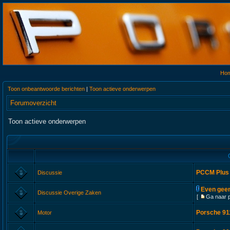
Ho
Toon onbeantwoorde berichten
|
Toon actieve onderwerpen
Forumoverzicht
Toon actieve onderwerpen
PCCM Plus 
Discussie
Even geen
Discussie Overige Zaken
[
Ga naar 
Porsche 911
Motor