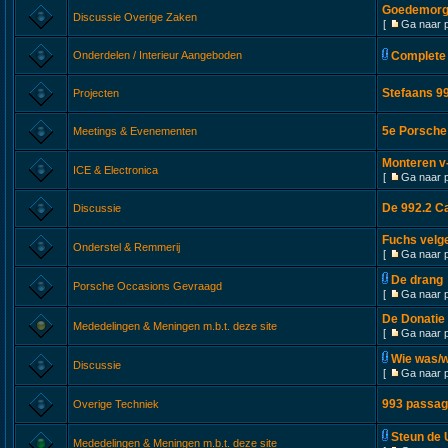
Goedemorge
Discussie Overige Zaken
[
Ga naar 
Onderdelen / Interieur Aangeboden
Complete 
Stefaans 99
Projecten
5e Porsche
Meetings & Evenementen
Monteren v-
ICE & Electronica
[
Ga naar 
De 992.2 C
Discussie
Fuchs velg
Onderstel & Remmerij
[
Ga naar 
De drang
Porsche Occasions Gevraagd
[
Ga naar 
De Donatie
Mededelingen & Meningen m.b.t. deze site
[
Ga naar 
Wie was/w
Discussie
[
Ga naar 
993 passag
Overige Techniek
Steun de 
Mededelingen & Meningen m.b.t. deze site