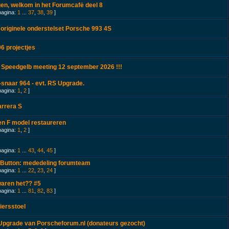
n, welkom in het Forumcafė deel 8
pagina:
1
...
37
,
38
,
39
]
originele onderstelset Porsche 993 4S
6 projectjes
 Speedgelb meeting 12 september 2026 !!!
snaar 964 - evt. RS Upgrade.
pagina:
1
,
2
]
arrera S
en F model restaureren
pagina:
1
,
2
]
pagina:
1
...
43
,
44
,
45
]
 Button: mededeling forumteam
pagina:
1
...
22
,
23
,
24
]
aren het?? #5
pagina:
1
...
81
,
82
,
83
]
iersstoel
Upgrade van Porscheforum.nl (donateurs gezocht)