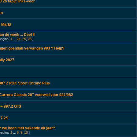
 2s tapijt links-voor
en
 Markt
n de week ... Deel II
pagina:
1
...
24
,
25
,
26
]
ingen opendak vervangen 993 ? Help?
lly 2027
87.2 PDK Sport Chrono Plus
arrera Classic 20" voorwiel voor 981/982
-> 997.2 GT3
77.2S
 we heen met vakantie dit jaar?
pagina:
1
...
8
,
9
,
10
]