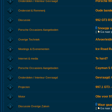
Porsche 993
Onderdelen / Interieur Gevraagd
Oude band
Onderstel & Remmerij
992 GT3 RS
Discussie
Snoepje va
Porsche Occasions Aangeboden
[
Ga naar 
Afvoerleid
Overige Techniek
Ice Road Ra
Meetings & Evenementen
Te hard?
Internet & media
Cayman S 9
Porsche Occasions Aangeboden
Gevraagd: C
Onderdelen / Interieur Gevraagd
997.1 GT3 -
Projecten
Olie voor 9
Motor
Waar gaan
Discussie Overige Zaken
[
Ga naar 