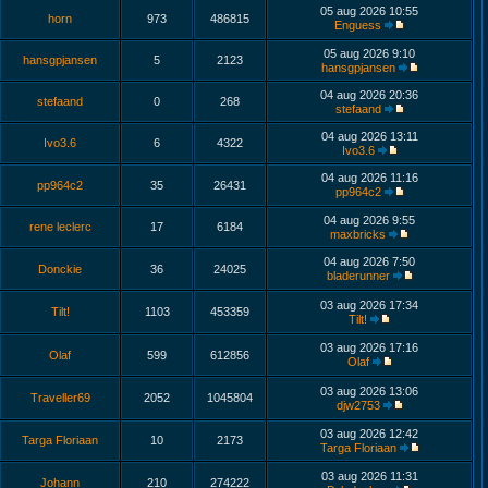
05 aug 2026 10:55
horn
973
486815
Enguess
05 aug 2026 9:10
hansgpjansen
5
2123
hansgpjansen
04 aug 2026 20:36
stefaand
0
268
stefaand
04 aug 2026 13:11
Ivo3.6
6
4322
Ivo3.6
04 aug 2026 11:16
pp964c2
35
26431
pp964c2
04 aug 2026 9:55
rene leclerc
17
6184
maxbricks
04 aug 2026 7:50
Donckie
36
24025
bladerunner
03 aug 2026 17:34
Tilt!
1103
453359
Tilt!
03 aug 2026 17:16
Olaf
599
612856
Olaf
03 aug 2026 13:06
Traveller69
2052
1045804
djw2753
03 aug 2026 12:42
Targa Floriaan
10
2173
Targa Floriaan
03 aug 2026 11:31
Johann
210
274222