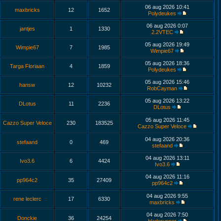
06 aug 2026 10:41
maxbricks
12
1652
Polydeukes
06 aug 2026 0:07
jantjes
1
1330
2.2VTEC
05 aug 2026 19:49
Wimpie67
7
1985
Wimpie67
05 aug 2026 18:36
Targa Floriaan
4
1859
Polydeukes
05 aug 2026 15:46
hansw
12
10232
RobCayman
05 aug 2026 13:22
DLotus
11
2236
DLotus
05 aug 2026 11:45
Cazzo Super Veloce
230
183525
Cazzo Super Veloce
04 aug 2026 20:36
stefaand
0
469
stefaand
04 aug 2026 13:11
Ivo3.6
6
4424
Ivo3.6
04 aug 2026 11:16
pp964c2
35
27409
pp964c2
04 aug 2026 9:55
rene leclerc
17
6330
maxbricks
04 aug 2026 7:50
Donckie
36
24254