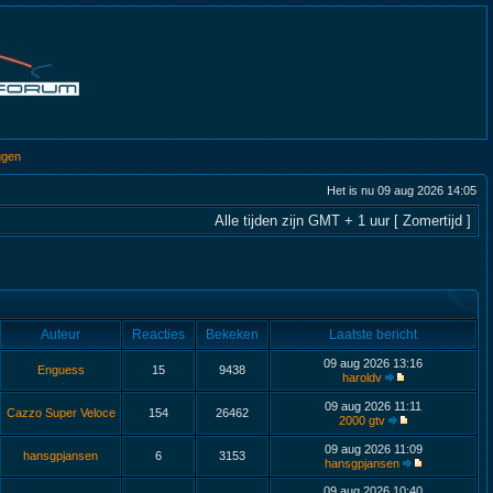
ggen
Het is nu 09 aug 2026 14:05
Alle tijden zijn GMT + 1 uur [ Zomertijd ]
Auteur
Reacties
Bekeken
Laatste bericht
09 aug 2026 13:16
Enguess
15
9438
haroldv
09 aug 2026 11:11
Cazzo Super Veloce
154
26462
2000 gtv
09 aug 2026 11:09
hansgpjansen
6
3153
hansgpjansen
09 aug 2026 10:40