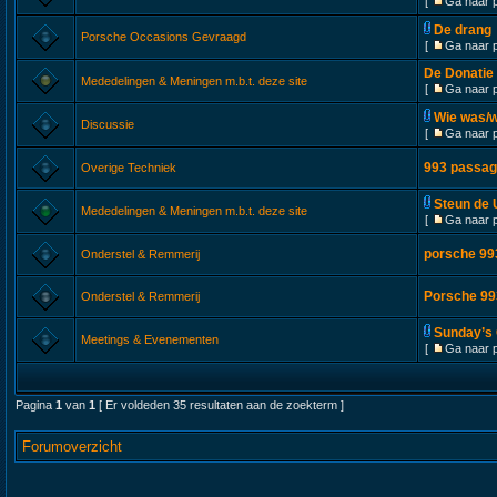
[
Ga naar 
De drang
Porsche Occasions Gevraagd
[
Ga naar 
De Donatie
Mededelingen & Meningen m.b.t. deze site
[
Ga naar 
Wie was/w
Discussie
[
Ga naar 
993 passag
Overige Techniek
Steun de 
Mededelingen & Meningen m.b.t. deze site
[
Ga naar 
porsche 99
Onderstel & Remmerij
Porsche 99
Onderstel & Remmerij
Sunday’s 
Meetings & Evenementen
[
Ga naar 
Pagina
1
van
1
[ Er voldeden 35 resultaten aan de zoekterm ]
Forumoverzicht