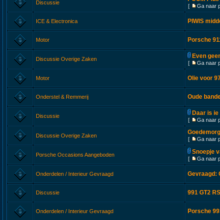
Discussie
[
Ga naar 
PIWIS midd
ICE & Electronica
Porsche 911
Motor
Even geen
Discussie Overige Zaken
[
Ga naar 
Olie voor 9
Motor
Oude band
Onderstel & Remmerij
Daar is ie 
Discussie
[
Ga naar 
Goedemorge
Discussie Overige Zaken
[
Ga naar 
Snoepje va
Porsche Occasions Aangeboden
[
Ga naar 
Gevraagd: C
Onderdelen / Interieur Gevraagd
991 GT2 RS
Discussie
Porsche 993
Onderdelen / Interieur Gevraagd