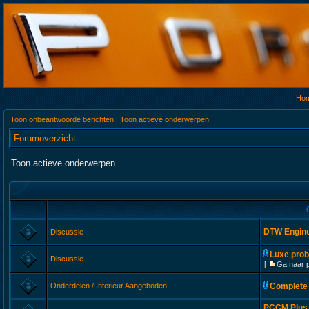
Ho
Toon onbeantwoorde berichten
|
Toon actieve onderwerpen
Forumoverzicht
Toon actieve onderwerpen
DTW Engine
Discussie
Luxe prob
Discussie
[
Ga naar 
Onderdelen / Interieur Aangeboden
Complete 
PCCM Plus 