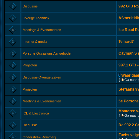
992 GT3 RS
Discussie
Afvoerleid
Overige Techniek
Ice Road Ra
Meetings & Evenementen
Te hard?
Internet & media
Cayman S 9
Porsche Occasions Aangeboden
997.1 GT3 -
Projecten
Waar gaan
Discussie Overige Zaken
[
Ga naar 
Stefaans 99
Projecten
5e Porsche
Meetings & Evenementen
Monteren v-
ICE & Electronica
[
Ga naar 
De 992.2 C
Discussie
Fuchs velg
Onderstel & Remmerij