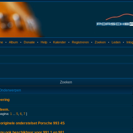
me
•
Album
•
Donatie
•
Help
•
Kalender
•
Registreren
•
Zoeken
•
Leden
•
Inlo
Zoeken
Onderwerpen
ering
leem.
pagina:
1
...
5
,
6
,
7
]
originele onderstelset Porsche 993 4S
nu ook beschikbaar voor 991.1 en 981