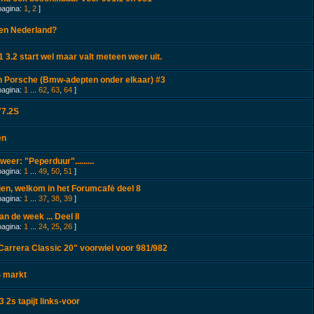
pagina:
1
,
2
]
en Nederland?
 3.2 start wel maar valt meteen weer uit.
 Porsche (Bmw-adepten onder elkaar) #3
pagina:
1
...
62
,
63
,
64
]
77.2S
en
weer: "Peperduur".........
pagina:
1
...
49
,
50
,
51
]
n, welkom in het Forumcafė deel 8
pagina:
1
...
37
,
38
,
39
]
n de week ... Deel II
pagina:
1
...
24
,
25
,
26
]
arrera Classic 20" voorwiel voor 981/982
 markt
 2s tapijt links-voor