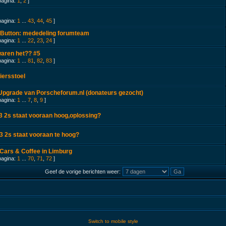
pagina:
1
,
2
]
pagina:
1
...
43
,
44
,
45
]
 Button: mededeling forumteam
pagina:
1
...
22
,
23
,
24
]
aren het?? #5
pagina:
1
...
81
,
82
,
83
]
iersstoel
Upgrade van Porscheforum.nl (donateurs gezocht)
pagina:
1
...
7
,
8
,
9
]
3 2s staat vooraan hoog,oplossing?
3 2s staat vooraan te hoog?
Cars & Coffee in Limburg
pagina:
1
...
70
,
71
,
72
]
Geef de vorige berichten weer:
Switch to mobile style