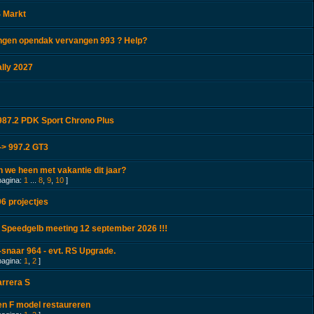
 Markt
ingen opendak vervangen 993 ? Help?
lly 2027
87.2 PDK Sport Chrono Plus
-> 997.2 GT3
 we heen met vakantie dit jaar?
pagina:
1
...
8
,
9
,
10
]
6 projectjes
 Speedgelb meeting 12 september 2026 !!!
snaar 964 - evt. RS Upgrade.
pagina:
1
,
2
]
arrera S
en F model restaureren