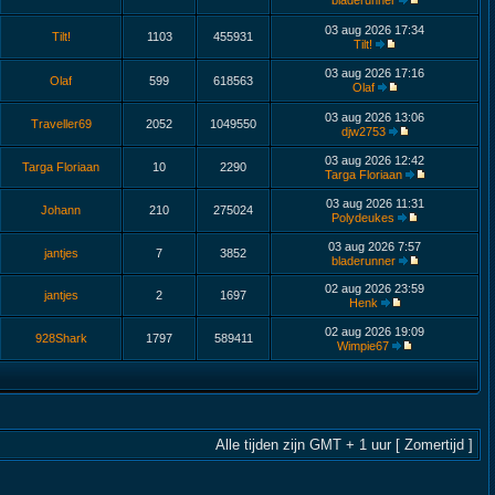
bladerunner
03 aug 2026 17:34
Tilt!
1103
455931
Tilt!
03 aug 2026 17:16
Olaf
599
618563
Olaf
03 aug 2026 13:06
Traveller69
2052
1049550
djw2753
03 aug 2026 12:42
Targa Floriaan
10
2290
Targa Floriaan
03 aug 2026 11:31
Johann
210
275024
Polydeukes
03 aug 2026 7:57
jantjes
7
3852
bladerunner
02 aug 2026 23:59
jantjes
2
1697
Henk
02 aug 2026 19:09
928Shark
1797
589411
Wimpie67
Alle tijden zijn GMT + 1 uur [ Zomertijd ]