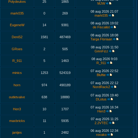
Polydeukes
25
1865
MJW
08 aug 2026 21:07
mark035
0
269
mark035
08 aug 2026 19:02
EugeneW
14
9381
de Fiscalist
08 aug 2026 18:08
DeniS2
1581
487469
Targa Floriaan
08 aug 2026 11:50
GRoes
2
505
GinnFizz
08 aug 2026 9:03
R_911
5
1463
R_911
07 aug 2026 22:52
minics
1253
524319
Bluftie
07 aug 2026 22:12
horn
974
490189
NordRack2
07 aug 2026 19:40
outletvalve
638
18880
DLotus
07 aug 2026 16:34
Hen3
10
1707
Hen3
07 aug 2026 11:25
maxbricks
11
5935
2.2VTEC
06 aug 2026 12:34
jantjes
1
2482
rovako