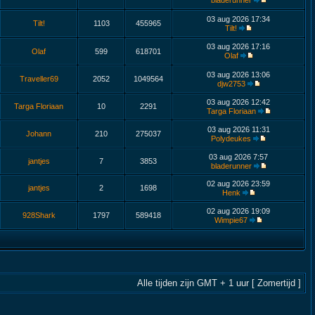
bladerunner
03 aug 2026 17:34
Tilt!
1103
455965
Tilt!
03 aug 2026 17:16
Olaf
599
618701
Olaf
03 aug 2026 13:06
Traveller69
2052
1049564
djw2753
03 aug 2026 12:42
Targa Floriaan
10
2291
Targa Floriaan
03 aug 2026 11:31
Johann
210
275037
Polydeukes
03 aug 2026 7:57
jantjes
7
3853
bladerunner
02 aug 2026 23:59
jantjes
2
1698
Henk
02 aug 2026 19:09
928Shark
1797
589418
Wimpie67
Alle tijden zijn GMT + 1 uur [ Zomertijd ]