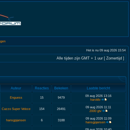
ggen
Het is nu 09 aug 2026 15:54
Alle tijden zijn GMT + 1 uur [ Zomertijd ]
Auteur
Reacties
Bekeken
Laatste bericht
09 aug 2026 13:16
Enguess
15
9479
haroldv
09 aug 2026 11:11
Cazzo Super Veloce
154
26491
2000 gtv
09 aug 2026 11:09
hansgpjansen
6
3188
hansgpjansen
09 aug 2026 10:40