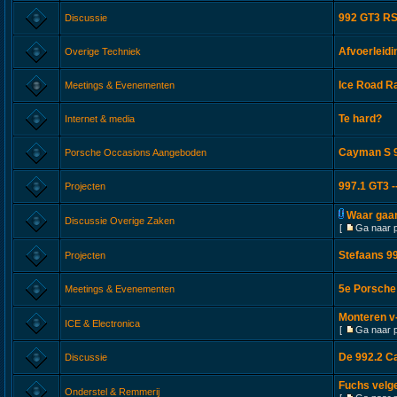
992 GT3 RS
Discussie
Afvoerleid
Overige Techniek
Ice Road Ra
Meetings & Evenementen
Te hard?
Internet & media
Cayman S 9
Porsche Occasions Aangeboden
997.1 GT3 -
Projecten
Waar gaan
Discussie Overige Zaken
[
Ga naar 
Stefaans 99
Projecten
5e Porsche
Meetings & Evenementen
Monteren v-
ICE & Electronica
[
Ga naar 
De 992.2 C
Discussie
Fuchs velg
Onderstel & Remmerij