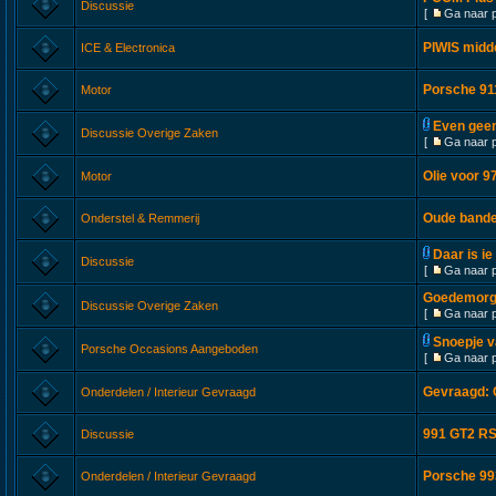
Discussie
[
Ga naar 
PIWIS midd
ICE & Electronica
Porsche 911
Motor
Even geen
Discussie Overige Zaken
[
Ga naar 
Olie voor 9
Motor
Oude band
Onderstel & Remmerij
Daar is ie 
Discussie
[
Ga naar 
Goedemorge
Discussie Overige Zaken
[
Ga naar 
Snoepje va
Porsche Occasions Aangeboden
[
Ga naar 
Gevraagd: C
Onderdelen / Interieur Gevraagd
991 GT2 RS
Discussie
Porsche 993
Onderdelen / Interieur Gevraagd