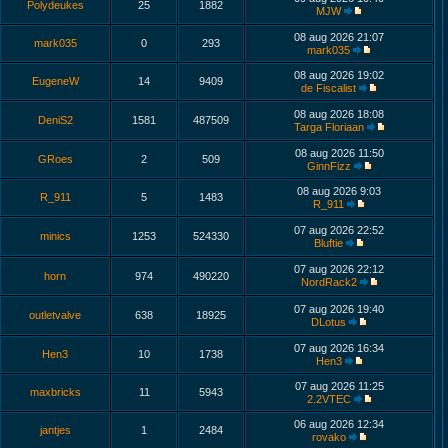
Polydeukes
25
1882
MJW
08 aug 2026 21:07
mark035
0
293
mark035
08 aug 2026 19:02
EugeneW
14
9409
de Fiscalist
08 aug 2026 18:08
DeniS2
1581
487509
Targa Floriaan
08 aug 2026 11:50
GRoes
2
509
GinnFizz
08 aug 2026 9:03
R_911
5
1483
R_911
07 aug 2026 22:52
minics
1253
524330
Bluftie
07 aug 2026 22:12
horn
974
490220
NordRack2
07 aug 2026 19:40
outletvalve
638
18925
DLotus
07 aug 2026 16:34
Hen3
10
1738
Hen3
07 aug 2026 11:25
maxbricks
11
5943
2.2VTEC
06 aug 2026 12:34
jantjes
1
2484
rovako