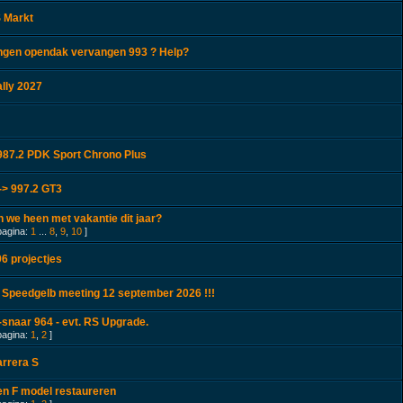
 Markt
ingen opendak vervangen 993 ? Help?
lly 2027
87.2 PDK Sport Chrono Plus
-> 997.2 GT3
 we heen met vakantie dit jaar?
pagina:
1
...
8
,
9
,
10
]
6 projectjes
 Speedgelb meeting 12 september 2026 !!!
snaar 964 - evt. RS Upgrade.
pagina:
1
,
2
]
arrera S
en F model restaureren