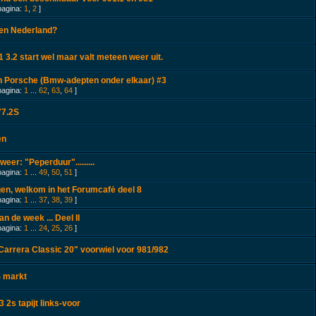
pagina:
1
,
2
]
en Nederland?
 3.2 start wel maar valt meteen weer uit.
 Porsche (Bmw-adepten onder elkaar) #3
pagina:
1
...
62
,
63
,
64
]
77.2S
en
weer: "Peperduur".........
pagina:
1
...
49
,
50
,
51
]
n, welkom in het Forumcafė deel 8
pagina:
1
...
37
,
38
,
39
]
n de week ... Deel II
pagina:
1
...
24
,
25
,
26
]
arrera Classic 20" voorwiel voor 981/982
 markt
 2s tapijt links-voor