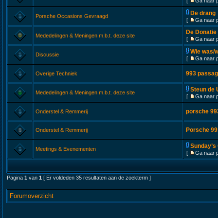
[
Ga naar 
De drang
Porsche Occasions Gevraagd
[
Ga naar 
De Donatie
Mededelingen & Meningen m.b.t. deze site
[
Ga naar 
Wie was/w
Discussie
[
Ga naar 
993 passag
Overige Techniek
Steun de 
Mededelingen & Meningen m.b.t. deze site
[
Ga naar 
porsche 99
Onderstel & Remmerij
Porsche 99
Onderstel & Remmerij
Sunday’s 
Meetings & Evenementen
[
Ga naar 
Pagina
1
van
1
[ Er voldeden 35 resultaten aan de zoekterm ]
Forumoverzicht