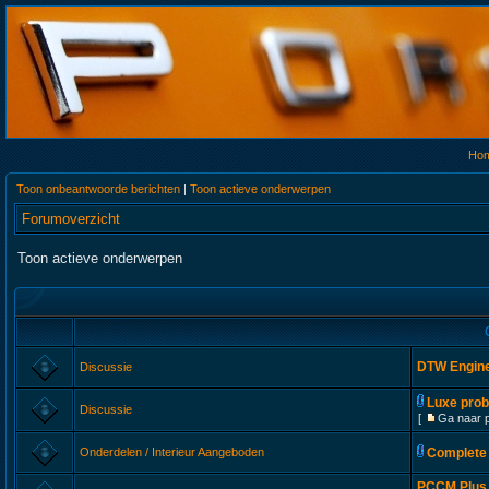
Ho
Toon onbeantwoorde berichten
|
Toon actieve onderwerpen
Forumoverzicht
Toon actieve onderwerpen
DTW Engine
Discussie
Luxe prob
Discussie
[
Ga naar 
Onderdelen / Interieur Aangeboden
Complete 
PCCM Plus 