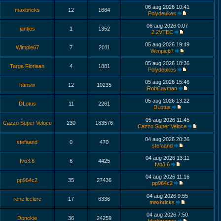
06 aug 2026 10:41
maxbricks
12
1664
Polydeukes
06 aug 2026 0:07
jantjes
1
1352
2.2VTEC
05 aug 2026 19:49
Wimpie67
7
2011
Wimpie67
05 aug 2026 18:36
Targa Floriaan
4
1881
Polydeukes
05 aug 2026 15:46
hansw
12
10235
RobCayman
05 aug 2026 13:22
DLotus
11
2261
DLotus
05 aug 2026 11:45
Cazzo Super Veloce
230
183576
Cazzo Super Veloce
04 aug 2026 20:36
stefaand
0
470
stefaand
04 aug 2026 13:11
Ivo3.6
6
4425
Ivo3.6
04 aug 2026 11:16
pp964c2
35
27436
pp964c2
04 aug 2026 9:55
rene leclerc
17
6336
maxbricks
04 aug 2026 7:50
Donckie
36
24259