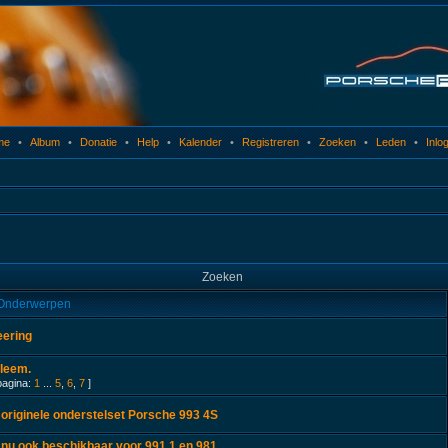
me
•
Album
•
Donatie
•
Help
•
Kalender
•
Registreren
•
Zoeken
•
Leden
•
Inlo
Zoeken
Onderwerpen
ering
leem.
pagina:
1
...
5
,
6
,
7
]
originele onderstelset Porsche 993 4S
nu ook beschikbaar voor 991.1 en 981