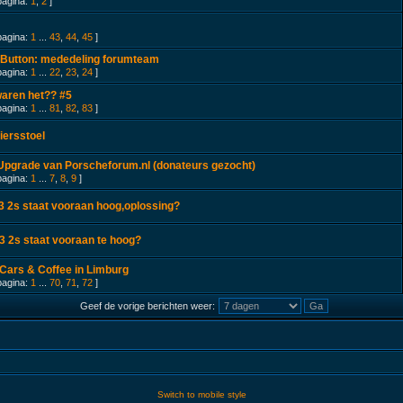
pagina:
1
,
2
]
pagina:
1
...
43
,
44
,
45
]
 Button: mededeling forumteam
pagina:
1
...
22
,
23
,
24
]
aren het?? #5
pagina:
1
...
81
,
82
,
83
]
iersstoel
Upgrade van Porscheforum.nl (donateurs gezocht)
pagina:
1
...
7
,
8
,
9
]
3 2s staat vooraan hoog,oplossing?
3 2s staat vooraan te hoog?
Cars & Coffee in Limburg
pagina:
1
...
70
,
71
,
72
]
Geef de vorige berichten weer:
Switch to mobile style