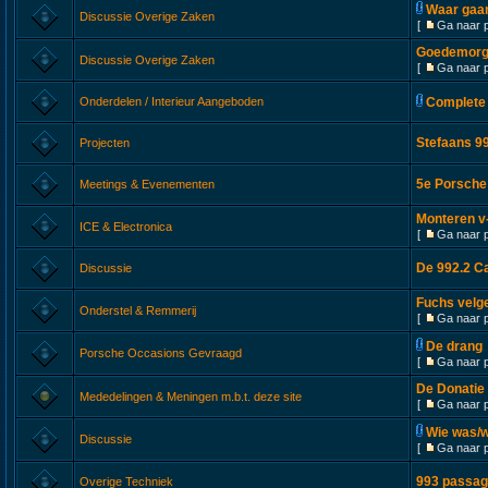
Waar gaan
Discussie Overige Zaken
[
Ga naar 
Goedemorge
Discussie Overige Zaken
[
Ga naar 
Onderdelen / Interieur Aangeboden
Complete 
Stefaans 99
Projecten
5e Porsche
Meetings & Evenementen
Monteren v-
ICE & Electronica
[
Ga naar 
De 992.2 C
Discussie
Fuchs velg
Onderstel & Remmerij
[
Ga naar 
De drang
Porsche Occasions Gevraagd
[
Ga naar 
De Donatie
Mededelingen & Meningen m.b.t. deze site
[
Ga naar 
Wie was/w
Discussie
[
Ga naar 
993 passag
Overige Techniek