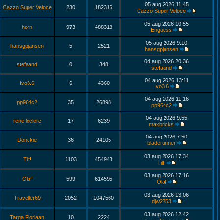
05 aug 2026 11:45
Cazzo Super Veloce
230
182316
Cazzo Super Veloce
05 aug 2026 10:55
horn
973
488318
Enguess
05 aug 2026 9:10
hansgpjansen
5
2521
hansgpjansen
04 aug 2026 20:36
stefaand
0
348
stefaand
04 aug 2026 13:11
Ivo3.6
6
4360
Ivo3.6
04 aug 2026 11:16
pp964c2
35
26898
pp964c2
04 aug 2026 9:55
rene leclerc
17
6239
maxbricks
04 aug 2026 7:50
Donckie
36
24105
bladerunner
03 aug 2026 17:34
Tilt!
1103
454943
Tilt!
03 aug 2026 17:16
Olaf
599
614595
Olaf
03 aug 2026 13:06
Traveller69
2052
1047560
djw2753
03 aug 2026 12:42
Targa Floriaan
10
2224