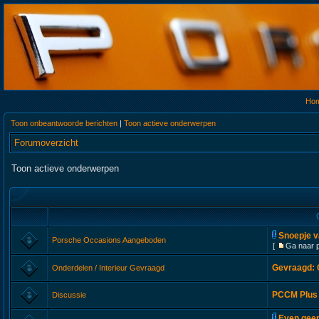
Ho
Toon onbeantwoorde berichten
|
Toon actieve onderwerpen
Forumoverzicht
Toon actieve onderwerpen
Snoepje va
Porsche Occasions Aangeboden
[
Ga naar 
Gevraagd: C
Onderdelen / Interieur Gevraagd
PCCM Plus 
Discussie
Even geen