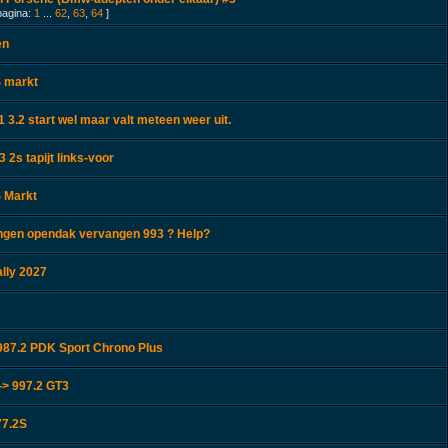
pagina:
1
...
62
,
63
,
64
]
en
 markt
 3.2 start wel maar valt meteen weer uit.
 2s tapijt links-voor
 Markt
ingen opendak vervangen 993 ? Help?
lly 2027
87.2 PDK Sport Chrono Plus
-> 997.2 GT3
77.2S