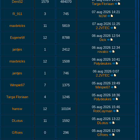
DeniS2
1579
484070
Targa Floriaan
07 aug 2026 14:21
R_911
3
745
MJW
07 aug 2026 11:25
maxbricks
11
5819
2.2VTEC
06 aug 2026 12:54
EugeneW
12
8788
Dick
06 aug 2026 12:34
jantjes
1
2412
rovako
06 aug 2026 10:41
maxbricks
12
1508
Polydeukes
06 aug 2026 0:07
jantjes
1
746
2.2VTEC
05 aug 2026 19:49
Wimpie67
7
1375
Wimpie67
05 aug 2026 18:36
Targa Floriaan
4
1246
Polydeukes
05 aug 2026 15:46
hansw
12
10104
RobCayman
05 aug 2026 13:22
DLotus
11
1592
DLotus
05 aug 2026 12:09
GRoes
0
296
GRoes