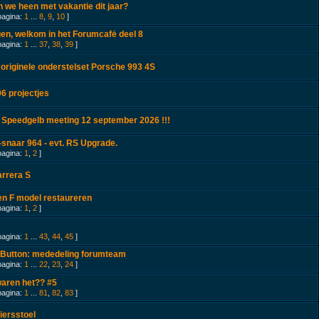
 we heen met vakantie dit jaar?
pagina:
1
...
8
,
9
,
10
]
n, welkom in het Forumcafė deel 8
pagina:
1
...
37
,
38
,
39
]
originele onderstelset Porsche 993 4S
6 projectjes
 Speedgelb meeting 12 september 2026 !!!
snaar 964 - evt. RS Upgrade.
pagina:
1
,
2
]
arrera S
en F model restaureren
pagina:
1
,
2
]
pagina:
1
...
43
,
44
,
45
]
 Button: mededeling forumteam
pagina:
1
...
22
,
23
,
24
]
aren het?? #5
pagina:
1
...
81
,
82
,
83
]
iersstoel