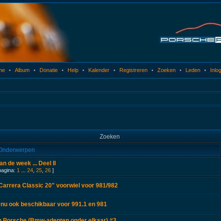
me
•
Album
•
Donatie
•
Help
•
Kalender
•
Registreren
•
Zoeken
•
Leden
•
Inlo
Zoeken
Onderwerpen
n de week ... Deel II
pagina:
1
...
24
,
25
,
26
]
arrera Classic 20" voorwiel voor 981/982
nu ook beschikbaar voor 991.1 en 981
 Porsche (Bmw-adepten onder elkaar) #3