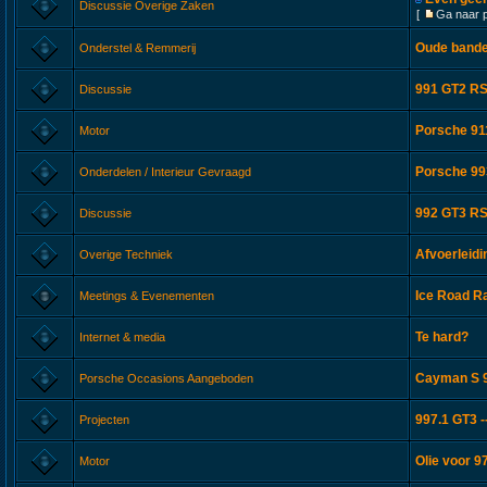
Discussie Overige Zaken
[
Ga naar 
Oude band
Onderstel & Remmerij
991 GT2 RS
Discussie
Porsche 911
Motor
Porsche 993
Onderdelen / Interieur Gevraagd
992 GT3 RS
Discussie
Afvoerleid
Overige Techniek
Ice Road Ra
Meetings & Evenementen
Te hard?
Internet & media
Cayman S 9
Porsche Occasions Aangeboden
997.1 GT3 -
Projecten
Olie voor 9
Motor