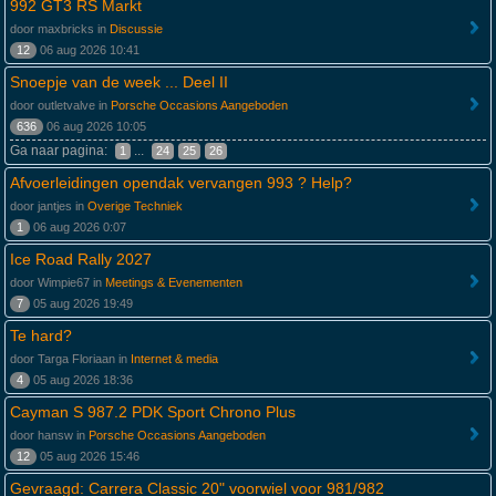
992 GT3 RS Markt
door maxbricks in
Discussie
12
06 aug 2026 10:41
Snoepje van de week ... Deel II
door outletvalve in
Porsche Occasions Aangeboden
636
06 aug 2026 10:05
Ga naar pagina:
...
1
24
25
26
Afvoerleidingen opendak vervangen 993 ? Help?
door jantjes in
Overige Techniek
1
06 aug 2026 0:07
Ice Road Rally 2027
door Wimpie67 in
Meetings & Evenementen
7
05 aug 2026 19:49
Te hard?
door Targa Floriaan in
Internet & media
4
05 aug 2026 18:36
Cayman S 987.2 PDK Sport Chrono Plus
door hansw in
Porsche Occasions Aangeboden
12
05 aug 2026 15:46
Gevraagd: Carrera Classic 20" voorwiel voor 981/982