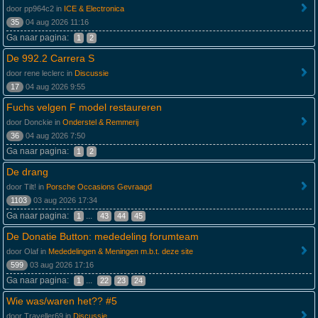
door pp964c2 in
ICE & Electronica
35
04 aug 2026 11:16
Ga naar pagina:
1
2
De 992.2 Carrera S
door rene leclerc in
Discussie
17
04 aug 2026 9:55
Fuchs velgen F model restaureren
door Donckie in
Onderstel & Remmerij
36
04 aug 2026 7:50
Ga naar pagina:
1
2
De drang
door Tilt! in
Porsche Occasions Gevraagd
1103
03 aug 2026 17:34
Ga naar pagina:
...
1
43
44
45
De Donatie Button: mededeling forumteam
door Olaf in
Mededelingen & Meningen m.b.t. deze site
599
03 aug 2026 17:16
Ga naar pagina:
...
1
22
23
24
Wie was/waren het?? #5
door Traveller69 in
Discussie