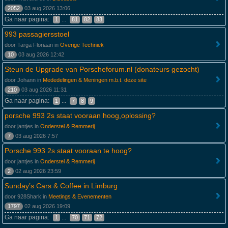
2052
03 aug 2026 13:06
Ga naar pagina:
...
1
81
82
83
993 passagiersstoel
door Targa Floriaan in
Overige Techniek
10
03 aug 2026 12:42
Steun de Upgrade van Porscheforum.nl (donateurs gezocht)
door Johann in
Mededelingen & Meningen m.b.t. deze site
210
03 aug 2026 11:31
Ga naar pagina:
...
1
7
8
9
porsche 993 2s staat vooraan hoog,oplossing?
door jantjes in
Onderstel & Remmerij
7
03 aug 2026 7:57
Porsche 993 2s staat vooraan te hoog?
door jantjes in
Onderstel & Remmerij
2
02 aug 2026 23:59
Sunday’s Cars & Coffee in Limburg
door 928Shark in
Meetings & Evenementen
1797
02 aug 2026 19:09
Ga naar pagina:
...
1
70
71
72