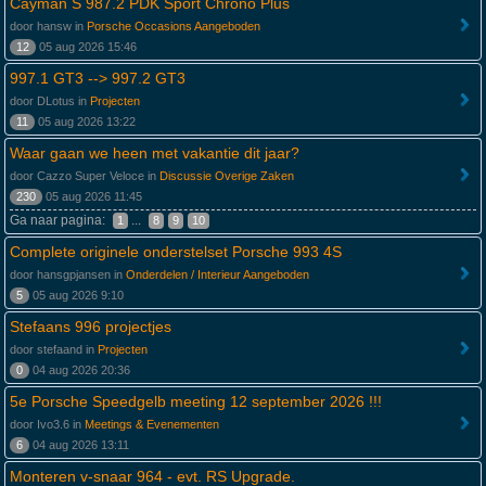
Cayman S 987.2 PDK Sport Chrono Plus
door hansw in
Porsche Occasions Aangeboden
12
05 aug 2026 15:46
997.1 GT3 --> 997.2 GT3
door DLotus in
Projecten
11
05 aug 2026 13:22
Waar gaan we heen met vakantie dit jaar?
door Cazzo Super Veloce in
Discussie Overige Zaken
230
05 aug 2026 11:45
Ga naar pagina:
...
1
8
9
10
Complete originele onderstelset Porsche 993 4S
door hansgpjansen in
Onderdelen / Interieur Aangeboden
5
05 aug 2026 9:10
Stefaans 996 projectjes
door stefaand in
Projecten
0
04 aug 2026 20:36
5e Porsche Speedgelb meeting 12 september 2026 !!!
door Ivo3.6 in
Meetings & Evenementen
6
04 aug 2026 13:11
Monteren v-snaar 964 - evt. RS Upgrade.