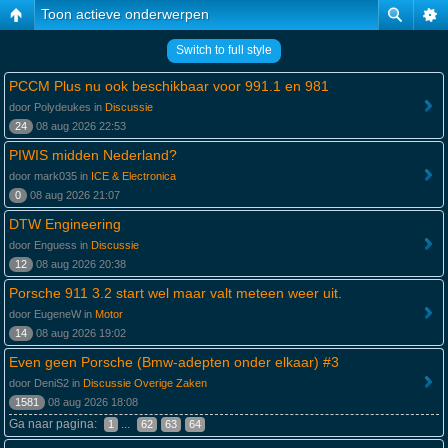
Toon actieve onderwerpen
Switch to full style
PCCM Plus nu ook beschikbaar voor 991.1 en 981
door Polydeukes in
Discussie
24
08 aug 2026 22:53
PIWIS midden Nederland?
door mark035 in
ICE & Electronica
0
08 aug 2026 21:07
DTW Engineering
door Enguess in
Discussie
12
08 aug 2026 20:38
Porsche 911 3.2 start wel maar valt meteen weer uit.
door EugeneW in
Motor
14
08 aug 2026 19:02
Even geen Porsche (Bmw-adepten onder elkaar) #3
door DeniS2 in
Discussie Overige Zaken
1581
08 aug 2026 18:08
Ga naar pagina:
...
1
62
63
64