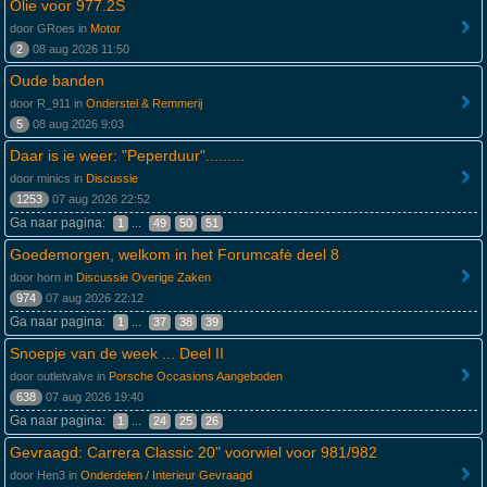
Olie voor 977.2S
door GRoes in
Motor
2
08 aug 2026 11:50
Oude banden
door R_911 in
Onderstel & Remmerij
5
08 aug 2026 9:03
Daar is ie weer: "Peperduur".........
door minics in
Discussie
1253
07 aug 2026 22:52
Ga naar pagina:
...
1
49
50
51
Goedemorgen, welkom in het Forumcafė deel 8
door horn in
Discussie Overige Zaken
974
07 aug 2026 22:12
Ga naar pagina:
...
1
37
38
39
Snoepje van de week ... Deel II
door outletvalve in
Porsche Occasions Aangeboden
638
07 aug 2026 19:40
Ga naar pagina:
...
1
24
25
26
Gevraagd: Carrera Classic 20" voorwiel voor 981/982
door Hen3 in
Onderdelen / Interieur Gevraagd