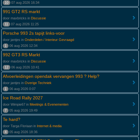
10
07 aug 2026 16:34
991 GT2 RS markt
door maxbricks in
Discussie
11
07 aug 2026 11:25
Porsche 993 2s tapijt links-voor
door jantjes in
Onderdelen / Interieur Gevraagd
1
06 aug 2026 12:34
992 GT3 RS Markt
door maxbricks in
Discussie
12
06 aug 2026 10:41
Afvoerleidingen opendak vervangen 993 ? Help?
door jantjes in
Overige Techniek
1
06 aug 2026 0:07
Ice Road Rally 2027
door Wimpie67 in
Meetings & Evenementen
7
05 aug 2026 19:49
Te hard?
door Targa Floriaan in
Internet & media
4
05 aug 2026 18:36