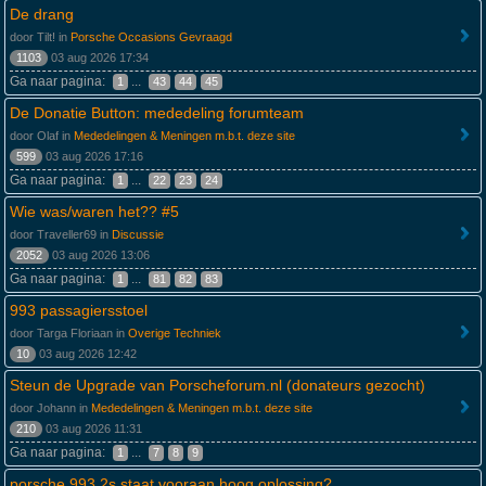
De drang
door Tilt! in
Porsche Occasions Gevraagd
1103
03 aug 2026 17:34
Ga naar pagina:
...
1
43
44
45
De Donatie Button: mededeling forumteam
door Olaf in
Mededelingen & Meningen m.b.t. deze site
599
03 aug 2026 17:16
Ga naar pagina:
...
1
22
23
24
Wie was/waren het?? #5
door Traveller69 in
Discussie
2052
03 aug 2026 13:06
Ga naar pagina:
...
1
81
82
83
993 passagiersstoel
door Targa Floriaan in
Overige Techniek
10
03 aug 2026 12:42
Steun de Upgrade van Porscheforum.nl (donateurs gezocht)
door Johann in
Mededelingen & Meningen m.b.t. deze site
210
03 aug 2026 11:31
Ga naar pagina:
...
1
7
8
9
porsche 993 2s staat vooraan hoog,oplossing?