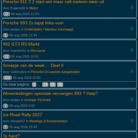
Porsche 911 3.2 start wel maar valt meteen weer uit.
door EugeneW in
Motor
12
06 aug 2026 12:54
Porsche 993 2s tapijt links-voor
door jantjes in
Onderdelen / Interieur Gevraagd
1
06 aug 2026 12:34
992 GT3 RS Markt
door maxbricks in
Discussie
12
06 aug 2026 10:41
Snoepje van de week ... Deel II
door outletvalve in
Porsche Occasions Aangeboden
636
06 aug 2026 10:05
Ga naar pagina:
...
1
24
25
26
Afvoerleidingen opendak vervangen 993 ? Help?
door jantjes in
Overige Techniek
1
06 aug 2026 0:07
Ice Road Rally 2027
door Wimpie67 in
Meetings & Evenementen
7
05 aug 2026 19:49
Te hard?