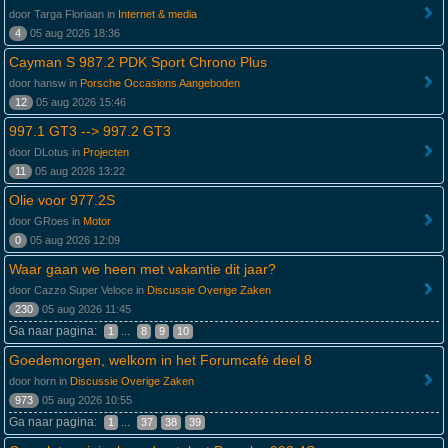
door Targa Floriaan in
Internet & media
4
05 aug 2026 18:36
Cayman S 987.2 PDK Sport Chrono Plus
door hansw in
Porsche Occasions Aangeboden
12
05 aug 2026 15:46
997.1 GT3 --> 997.2 GT3
door DLotus in
Projecten
11
05 aug 2026 13:22
Olie voor 977.2S
door GRoes in
Motor
0
05 aug 2026 12:09
Waar gaan we heen met vakantie dit jaar?
door Cazzo Super Veloce in
Discussie Overige Zaken
230
05 aug 2026 11:45
Ga naar pagina:
...
1
8
9
10
Goedemorgen, welkom in het Forumcafė deel 8
door horn in
Discussie Overige Zaken
973
05 aug 2026 10:55
Ga naar pagina:
...
1
37
38
39