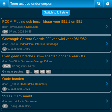
Toon actieve onderwerpen
Switch to full style
PCCM Plus nu ook beschikbaar voor 991.1 en 981
door Polydeukes in
Discussie
20
07 aug 2026 14:55
Gevraagd: Carrera Classic 20" voorwiel voor 981/982
door Hen3 in
Onderdelen / Interieur Gevraagd
9
07 aug 2026 14:50
Even geen Porsche (Bmw-adepten onder elkaar) #3
door DeniS2 in
Discussie Overige Zaken
1579
07 aug 2026 14:28
Ga naar pagina:
...
1
62
63
64
Oude banden
door R_911 in
Onderstel & Remmerij
3
07 aug 2026 14:21
991 GT2 RS markt
door maxbricks in
Discussie
11
07 aug 2026 11:25