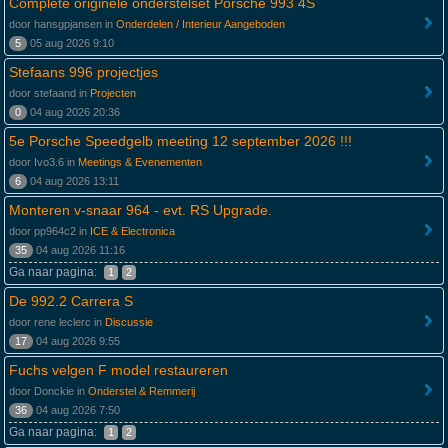
Complete originele onderstelset Porsche 993 4S
door hansgpjansen in
Onderdelen / Interieur Aangeboden
5
05 aug 2026 9:10
Stefaans 996 projectjes
door stefaand in
Projecten
0
04 aug 2026 20:36
5e Porsche Speedgelb meeting 12 september 2026 !!!
door Ivo3.6 in
Meetings & Evenementen
6
04 aug 2026 13:11
Monteren v-snaar 964 - evt. RS Upgrade.
door pp964c2 in
ICE & Electronica
35
04 aug 2026 11:16
Ga naar pagina:
1
2
De 992.2 Carrera S
door rene leclerc in
Discussie
17
04 aug 2026 9:55
Fuchs velgen F model restaureren
door Donckie in
Onderstel & Remmerij
36
04 aug 2026 7:50
Ga naar pagina:
1
2