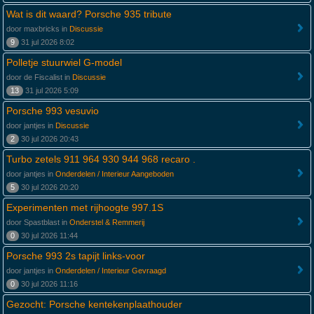
Wat is dit waard? Porsche 935 tribute
door maxbricks in
Discussie
9
31 jul 2026 8:02
Polletje stuurwiel G-model
door de Fiscalist in
Discussie
13
31 jul 2026 5:09
Porsche 993 vesuvio
door jantjes in
Discussie
2
30 jul 2026 20:43
Turbo zetels 911 964 930 944 968 recaro .
door jantjes in
Onderdelen / Interieur Aangeboden
5
30 jul 2026 20:20
Experimenten met rijhoogte 997.1S
door Spastblast in
Onderstel & Remmerij
0
30 jul 2026 11:44
Porsche 993 2s tapijt links-voor
door jantjes in
Onderdelen / Interieur Gevraagd
0
30 jul 2026 11:16
Gezocht: Porsche kentekenplaathouder