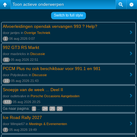
Toon actieve onderwerpen
Switch to full style
Afvoerleidingen opendak vervangen 993 ? Help?
door jantjes in
Overige Techniek
1
06 aug 2026 0:07
992 GT3 RS Markt
door maxbricks in
Discussie
11
05 aug 2026 22:51
PCCM Plus nu ook beschikbaar voor 991.1 en 981
door Polydeukes in
Discussie
10
05 aug 2026 21:43
Snoepje van de week ... Deel II
door outletvalve in
Porsche Occasions Aangeboden
633
05 aug 2026 20:25
Ga naar pagina:
...
1
24
25
26
Ice Road Rally 2027
door Wimpie67 in
Meetings & Evenementen
7
05 aug 2026 19:49