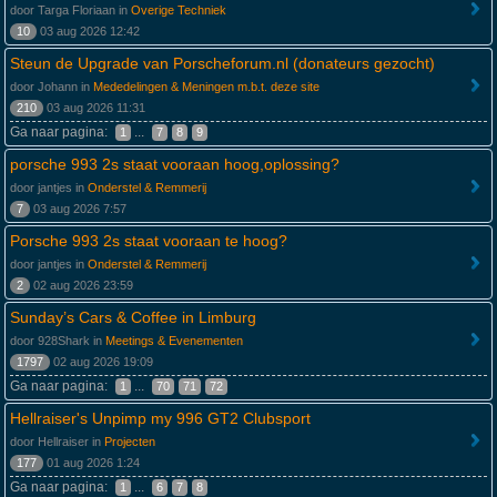
door Targa Floriaan in
Overige Techniek
10
03 aug 2026 12:42
Steun de Upgrade van Porscheforum.nl (donateurs gezocht)
door Johann in
Mededelingen & Meningen m.b.t. deze site
210
03 aug 2026 11:31
Ga naar pagina:
...
1
7
8
9
porsche 993 2s staat vooraan hoog,oplossing?
door jantjes in
Onderstel & Remmerij
7
03 aug 2026 7:57
Porsche 993 2s staat vooraan te hoog?
door jantjes in
Onderstel & Remmerij
2
02 aug 2026 23:59
Sunday’s Cars & Coffee in Limburg
door 928Shark in
Meetings & Evenementen
1797
02 aug 2026 19:09
Ga naar pagina:
...
1
70
71
72
Hellraiser's Unpimp my 996 GT2 Clubsport
door Hellraiser in
Projecten
177
01 aug 2026 1:24
Ga naar pagina:
...
1
6
7
8