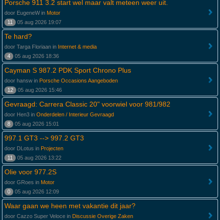
Porsche 911 3.2 start wel maar valt meteen weer uit.
door EugeneW in
Motor
11
05 aug 2026 19:07
Te hard?
door Targa Floriaan in
Internet & media
4
05 aug 2026 18:36
Cayman S 987.2 PDK Sport Chrono Plus
door hansw in
Porsche Occasions Aangeboden
12
05 aug 2026 15:46
Gevraagd: Carrera Classic 20" voorwiel voor 981/982
door Hen3 in
Onderdelen / Interieur Gevraagd
8
05 aug 2026 15:01
997.1 GT3 --> 997.2 GT3
door DLotus in
Projecten
11
05 aug 2026 13:22
Olie voor 977.2S
door GRoes in
Motor
0
05 aug 2026 12:09
Waar gaan we heen met vakantie dit jaar?
door Cazzo Super Veloce in
Discussie Overige Zaken