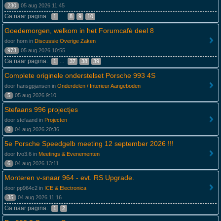
230
05 aug 2026 11:45
Ga naar pagina:
...
1
8
9
10
Goedemorgen, welkom in het Forumcafė deel 8
door horn in
Discussie Overige Zaken
973
05 aug 2026 10:55
Ga naar pagina:
...
1
37
38
39
Complete originele onderstelset Porsche 993 4S
door hansgpjansen in
Onderdelen / Interieur Aangeboden
5
05 aug 2026 9:10
Stefaans 996 projectjes
door stefaand in
Projecten
0
04 aug 2026 20:36
5e Porsche Speedgelb meeting 12 september 2026 !!!
door Ivo3.6 in
Meetings & Evenementen
6
04 aug 2026 13:11
Monteren v-snaar 964 - evt. RS Upgrade.
door pp964c2 in
ICE & Electronica
35
04 aug 2026 11:16
Ga naar pagina:
1
2