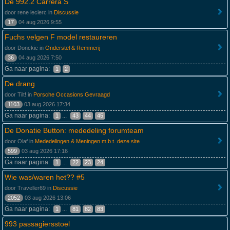
De 992.2 Carrera S
door rene leclerc in
Discussie
17
04 aug 2026 9:55
Fuchs velgen F model restaureren
door Donckie in
Onderstel & Remmerij
36
04 aug 2026 7:50
Ga naar pagina:
1
2
De drang
door Tilt! in
Porsche Occasions Gevraagd
1103
03 aug 2026 17:34
Ga naar pagina:
...
1
43
44
45
De Donatie Button: mededeling forumteam
door Olaf in
Mededelingen & Meningen m.b.t. deze site
599
03 aug 2026 17:16
Ga naar pagina:
...
1
22
23
24
Wie was/waren het?? #5
door Traveller69 in
Discussie
2052
03 aug 2026 13:06
Ga naar pagina:
...
1
81
82
83
993 passagiersstoel