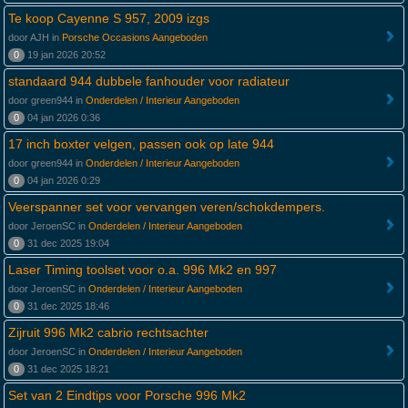
Te koop Cayenne S 957, 2009 izgs
door AJH in
Porsche Occasions Aangeboden
0
19 jan 2026 20:52
standaard 944 dubbele fanhouder voor radiateur
door green944 in
Onderdelen / Interieur Aangeboden
0
04 jan 2026 0:36
17 inch boxter velgen, passen ook op late 944
door green944 in
Onderdelen / Interieur Aangeboden
0
04 jan 2026 0:29
Veerspanner set voor vervangen veren/schokdempers.
door JeroenSC in
Onderdelen / Interieur Aangeboden
0
31 dec 2025 19:04
Laser Timing toolset voor o.a. 996 Mk2 en 997
door JeroenSC in
Onderdelen / Interieur Aangeboden
0
31 dec 2025 18:46
Zijruit 996 Mk2 cabrio rechtsachter
door JeroenSC in
Onderdelen / Interieur Aangeboden
0
31 dec 2025 18:21
Set van 2 Eindtips voor Porsche 996 Mk2