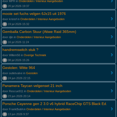
door MPH in
Onderdelen / Interieur Aangeboden
0
20 jul 2026 19:37
mooie set fuchs velgen 6Jx15 uit 1976
door kristof in
Onderdelen / Interieur Aangeboden
0
19 jul 2026 15:32
Gemballa Carbon Stuur (Atiwe Raid 365mm)
door djin in
Onderdelen / Interieur Aangeboden
0
16 jul 2026 11:24
handremswitch stuk ?
door Willem56 in
Overige Techniek
0
08 jul 2026 15:26
Gestolen: Witte 964
door outletvalve in
Gestolen
0
24 jun 2026 22:15
Panamera Taycan velgenset 21 inch
door Rescue911 in
Onderdelen / Interieur Aangeboden
0
23 jun 2026 20:14
Porsche Cayenne gen 2 3.0 v6 hybrid RaceChip GTS Black Ed.
door FrankBuitA in
Onderdelen / Interieur Aangeboden
0
13 jun 2026 9:37