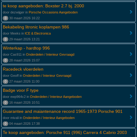
te koop aangeboden: Boxster 2.7 bj. 2000
door dezwijger in
Porsche Occasions Aangeboden
0
30 maart 2026 16:22
Bekabeling litronic koplampen 986
door Meeks in
ICE & Electronica
0
29 maart 2026 13:21
Winterkap - hardtop 996
door Cas911 in
Onderdelen / Interieur Gevraagd
0
28 maart 2026 15:07
Racedeck vloerdelen
door Geoff in
Onderdelen / Interieur Gevraagd
0
27 maart 2026 11:00
Badge voor F type
door ewp964c2 in
Onderdelen / Interieur Aangeboden
0
16 maart 2026 10:51
Guarantee and maiantenance record 1965-1973 Porsche 901
door mivali in
Onderdelen / Interieur Aangeboden
0
04 maart 2026 17:38
Te koop aangeboden: Porsche 911 (996) Carrera 4 Cabrio 2003