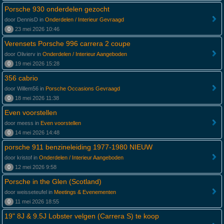
Porsche 930 onderdelen gezocht
door DennisD in
Onderdelen / Interieur Gevraagd
0
23 mei 2026 10:46
Verensets Porsche 996 carrera 2 coupe
door Olivierv in
Onderdelen / Interieur Aangeboden
0
19 mei 2026 15:28
356 cabrio
door Willem56 in
Porsche Occasions Gevraagd
0
18 mei 2026 11:38
Even voorstellen
door meess in
Even voorstellen
0
14 mei 2026 14:48
porsche 911 benzineleiding 1977-1980 NIEUW
door kristof in
Onderdelen / Interieur Aangeboden
0
12 mei 2026 9:58
Porsche in the Glen (Scotland)
door weisseteufel in
Meetings & Evenementen
0
11 mei 2026 18:55
19" 8J & 9.5J Lobster velgen (Carrera S) te koop