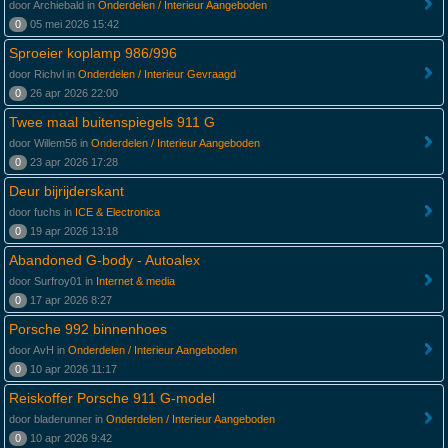
door Archiebald in
Onderdelen / Interieur Aangeboden
0
05 mei 2026 15:42
Sproeier koplamp 986/996
door Richvl in
Onderdelen / Interieur Gevraagd
0
26 apr 2026 22:00
Twee maal buitenspiegels 911 G
door Willem56 in
Onderdelen / Interieur Aangeboden
0
23 apr 2026 17:28
Deur bijrijderskant
door fuchs in
ICE & Electronica
0
19 apr 2026 13:18
Abandoned G-body - Autoalex
door Surfroy01 in
Internet & media
0
17 apr 2026 8:27
Porsche 992 binnenhoes
door AvH in
Onderdelen / Interieur Aangeboden
0
10 apr 2026 11:17
Reiskoffer Porsche 911 G-model
door bladerunner in
Onderdelen / Interieur Aangeboden
0
10 apr 2026 9:42