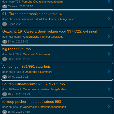
door Hank72 in
Porsche Occasions Aangeboden
0
03 maart 2026 22:55
911 Turbo achterbankje donkerblauw
door christianvanloon in
Onderdelen / Interieur Aangeboden
0
24 feb 2026 9:15
Gezocht: 19" Carrera Sport velgen voor 997 C2S, evt inruil
door kleingem in
Onderdelen / Interieur Gevraagd
0
23 feb 2026 9:40
big reds 993turbo
door Jack699 in
Onderstel & Remmerij
0
20 feb 2026 11:59
Afmetingen 981/991 stuurhuis
door Marc_986 in
Onderstel & Remmerij
0
20 feb 2026 0:15
Bouten Uitlaatspruitstuk 997 Mk1 turbo
door 964hans in
Onderdelen / Interieur Aangeboden
0
18 feb 2026 19:29
te koop pocher modelbouwdoos 993
door pp964c2 in
Onderdelen / Interieur Aangeboden
0
15 feb 2026 17:10