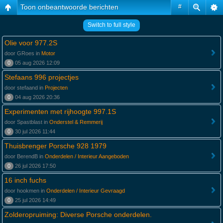
Toon onbeantwoorde berichten
#
Switch to full style
Olie voor 977.2S
door GRoes in
Motor
0
05 aug 2026 12:09
Stefaans 996 projectjes
door stefaand in
Projecten
0
04 aug 2026 20:36
Experimenten met rijhoogte 997.1S
door Spastblast in
Onderstel & Remmerij
0
30 jul 2026 11:44
Thuisbrenger Porsche 928 1979
door BerendB in
Onderdelen / Interieur Aangeboden
0
26 jul 2026 17:50
16 inch fuchs
door hookmen in
Onderdelen / Interieur Gevraagd
0
25 jul 2026 14:49
Zolderopruiming: Diverse Porsche onderdelen.